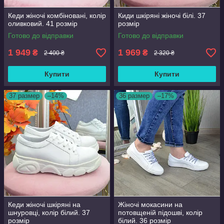
Кеди жіночі комбіновані, колір
Киди шкіряні жіночі білі. 37
оливковий. 41 розмір
розмір
Готово до відправки
Готово до відправки
1 949
1 969
₴
₴
2 400 ₴
2 320 ₴
Купити
Купити
37 размер
–14%
36 размер
–17%
Кеди жіночі шкіряні на
Жіночі мокасини на
шнуровці, колір білий. 37
потовщеній підошві, колір
розмір
білий. 36 розмір