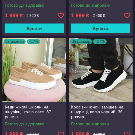
Готово до відправки
Готово до відправки
1 999
1 999
₴
₴
2 320 ₴
2 400 ₴
Купити
Купити
37 размер
–17%
36 размер
–17%
Кеди жіночі шкіряні на
Кросівки жіночі замшеві на
шнурівці, колір лате. 37
шнурівці, колір чорний. 36
розмір
розмір
Готово до відправки
Готово до відправки
1 999
1 999
₴
₴
2 400 ₴
2 400 ₴