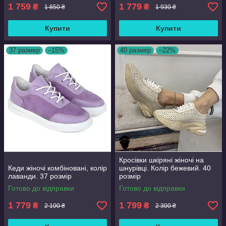
1 759
1 779
₴
₴
1 850 ₴
1 930 ₴
Купити
Купити
37 размер
–15%
40 размер
–22%
Кросівки шкіряні жіночі на
Кеди жіночі комбіновані, колір
шнурівці. Колір бежевий. 40
лаванди. 37 розмір
розмір
Готово до відправки
Готово до відправки
1 779
1 799
₴
₴
2 100 ₴
2 300 ₴