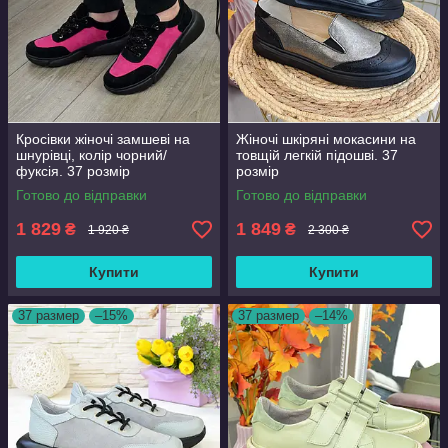
Кросівки жіночі замшеві на
Жіночі шкіряні мокасини на
шнурівці, колір чорний/
товщій легкій підошві. 37
фуксія. 37 розмір
розмір
Готово до відправки
Готово до відправки
1 829
1 849
₴
₴
1 920 ₴
2 300 ₴
Купити
Купити
37 размер
–15%
37 размер
–14%