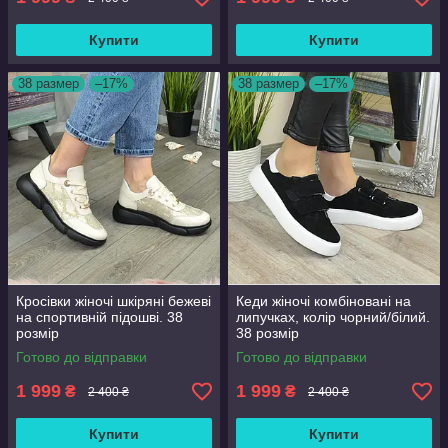
Купити
Купити
38 размер
–17%
38 размер
–17%
Кросівки жіночі шкіряні бежеві
Кеди жіночі комбіновані на
на спортивній підошві. 38
липучках, колір чорний/білий.
розмір
38 розмір
Готово до відправки
Готово до відправки
1 999
1 999
₴
₴
2 400 ₴
2 400 ₴
Купити
Купити