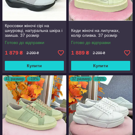
Кросовки жіночі сірі на
шнуровці, натуральна шкіра і
Кеди жіночі на липучках,
замша. 37 розмір
колір оливка. 37 розмір
Готово до відправки
Готово до відправки
1 879
1 889
₴
₴
2 200 ₴
2 200 ₴
Купити
Купити
41 размер
–19%
37 размер
–15%