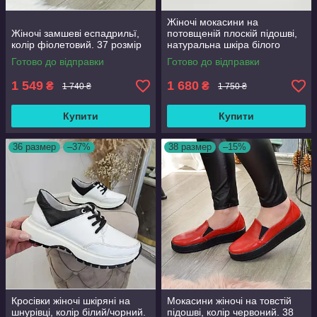
Жіночі мокасини на
Жіночі замшеві еспадрильї,
потовщеній плоскій підошві,
колір фіолетовий. 37 розмір
натуральна шкіра білого
кольору та кольору срібла.
Готово до відправки
Готово до відправки
1 549
1 680
₴
₴
1 740 ₴
1 750 ₴
Купити
Купити
36 размер
–37%
38 размер
–15%
Кросівки жіночі шкіряні на
Мокасини жіночі на товстій
шнурівці, колір білий/чорний.
підошві, колір червоний. 38