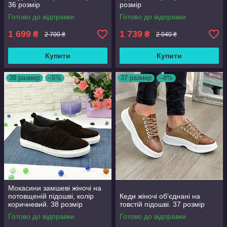
36 розмір
розмір
Готово до відправки
Готово до відправки
1 699
1 739
₴
₴
2 700 ₴
2 040 ₴
Купити
Купити
38 размер
–5%
37 размер
–8%
Мокасини замшеві жіночі на
потовщеній підошві, колір
Кеди жіночі об'єднані на
коричневий. 38 розмір
товстій підошві. 37 розмір
Готово до відправки
Готово до відправки