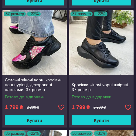
Купити
Купити
37 размер
–22%
37 размер
–22%
Стильні жіночі чорні кросівки
на шнурівці, декоровані
Кросівки жіночі чорні шкіряні.
паєтками. 37 розмір
37 розмір
Готово до відправки
Готово до відправки
1 799
1 799
₴
₴
2 300 ₴
2 300 ₴
Купити
Купити
36 размер
–22%
36 размер
–31%