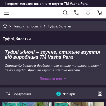
Інтернет-магазин шкіряного взуття ТМ Vasha Para
Товари та послуги
Туфлі, балетки
Туфлі, балетки
Туфлі жіночі – зручне, стильне взуття
від виробника TM Vasha Para
Справжнім доказом бездоганного стилю та елегантності
дами є туфлі. Красиве взуття здатне внести
завершальний штрих в будь-який образ, повністю
Показати все
перевтілити жінку, зробити її впевненою в собі. В туфлях
своєї мрії можна здійснити всі свої найзаповітніші бажання,
адже в ногах впевненою в собі дами буде лежати весь світ.
Покажіть оточуючим ваше ставлення до життя,
Сортування
0
Фільтри
пустотливий або норовливий характер жінки можна
прочитати завдяки одному погляду на взуття. Червоні
36-41р.
–21%
36-41р.
туфлі на шпильці не приховають характер фатальної