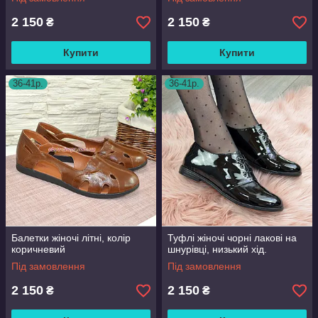
2 150
2 150
₴
₴
Купити
Купити
36-41р.
36-41р.
Балетки жіночі літні, колір
Туфлі жіночі чорні лакові на
коричневий
шнурівці, низький хід.
Під замовлення
Під замовлення
2 150
2 150
₴
₴