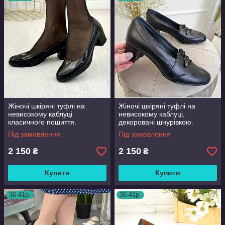
Жіночі шкіряні туфлі на
Жіночі шкіряні туфлі на
невисокому каблуці
невисокому каблуці,
класичного пошиття.
декоровані шнурівкою.
Під замовлення
Під замовлення
2 150
2 150
₴
₴
Купити
Купити
36-41р.
36-41р.