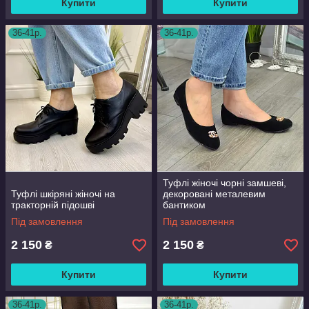
Купити
Купити
36-41р.
36-41р.
Туфлі жіночі чорні замшеві,
Туфлі шкіряні жіночі на
декоровані металевим
тракторній підошві
бантиком
Під замовлення
Під замовлення
2 150
2 150
₴
₴
Купити
Купити
36-41р.
36-41р.