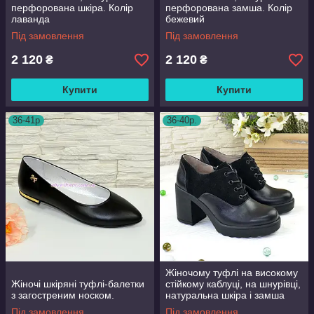
перфорована шкіра. Колір
перфорована замша. Колір
лаванда
бежевий
Під замовлення
Під замовлення
2 120
2 120
₴
₴
Купити
Купити
36-41р
36-40р.
Жіночому туфлі на високому
Жіночі шкіряні туфлі-балетки
стійкому каблуці, на шнурівці,
з загостреним носком.
натуральна шкіра і замша
Під замовлення
Під замовлення