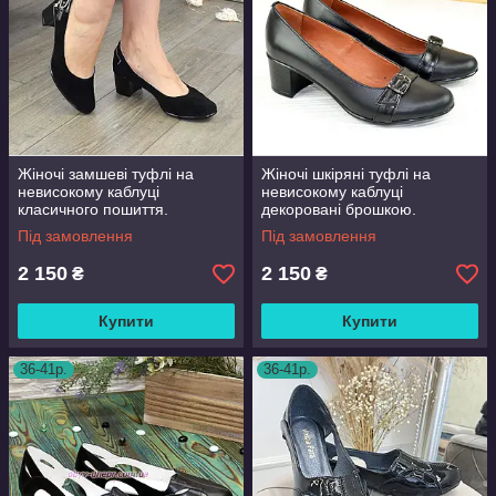
Жіночі замшеві туфлі на
Жіночі шкіряні туфлі на
невисокому каблуці
невисокому каблуці
класичного пошиття.
декоровані брошкою.
Під замовлення
Під замовлення
2 150
2 150
₴
₴
Купити
Купити
36-41р.
36-41р.