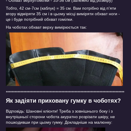
- Обхват верху/гомілки - 33-36 см (залежно від розміру)
Тобто, 42 см-7см (каблук) = 35 см. Вам потрібно від п'яти
вгору відміряти 35 см і в цьому місці виміряти обхват ноги -
це і буде потрібний обхват гомілки.
На чоботах обхват верху вимірюється так:
*********************************************************************************
Як задіяти приховану гумку в чоботях?
Відповідь: Шановні клієнти! Треба з зовнішнього боку і з
внутрішньої сторони чобота акуратно розрізати шкіру, не
пошкодивши при цьому гумку. Докладніше на малюнку: