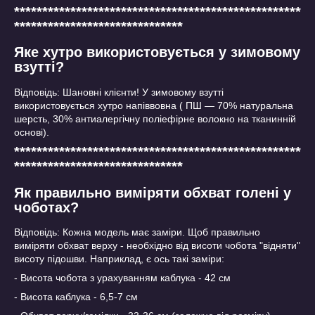
***************************************************
******************************
Яке хутро використовується у зимовому
взутті?
Відповідь: Шановні клієнти! У зимовому взутті
використовується хутро напіввовна ( ПШ ― 70% натуральна
шерсть, 30% антиалергічну поліефірне волокно на тканинній
основі).
***************************************************
******************************
Як правильно виміряти обхват голені у
чоботах?
Відповідь: Кожна модель має заміри. Щоб правильно
виміряти обхват верху - необхідно від висоти чобота "відняти"
висоту підошви. Наприклад, є ось такі заміри:
- Висота чобота з урахуванням каблука - 42 см
- Висота каблука - 6,5-7 см