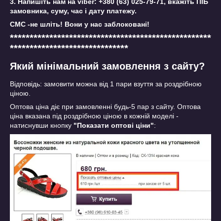
3. Напишіть нам на viber: +380 (63) 025-79-71, вкажіть ПІБ
замовника, суму, час і дату платежу.
СМС -не шліть! Вони у нас заблоковані!
***************************************************
******************************
Який мінімальний замовлення з сайту?
Відповідь: замовити можна від 1 пари взуття за роздрібною
ціною.
Оптова ціна діє при замовленні будь-5 пар з сайту. Оптова
ціна вказана під роздрібною ціною в кожній моделі -
натиснувши кнопку
"Показати оптові ціни"
: