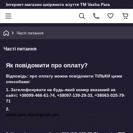
Інтернет-магазин шкіряного взуття ТМ Vasha Para
Часті питання
Часті питання
Як повідомити про оплату?
Відповідь: про оплату можна повідомити ТІЛЬКИ цими
способами:
1. Зателефонувати на будь-який номер вказаний на
сайті:
+380
99-
466-61-74
,
+380
97-
139-29-33, +38063-025-79-
71
2.
Надіслати повідомлення на e-mail:
vasha.para.obyv@gmail.com
із зазначенням ПІБ замовника,
номер замовлення, номер телефону, час, суму платежу (назва
листа ― "ОПЛАТА").