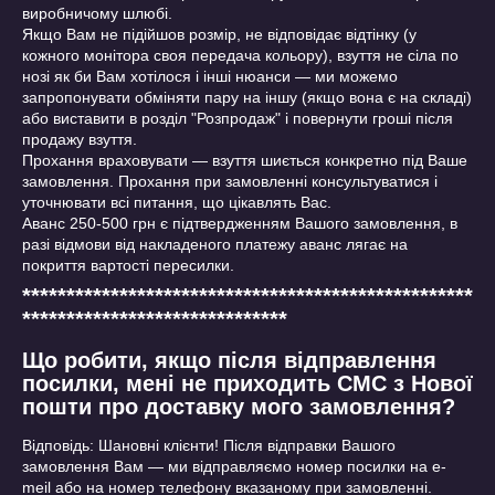
виробничому шлюбі.
Якщо Вам не підійшов розмір, не відповідає відтінку (у
кожного монітора своя передача кольору), взуття не сіла по
нозі як би Вам хотілося і інші нюанси ― ми можемо
запропонувати обміняти пару на іншу (якщо вона є на складі)
або виставити в розділ "Розпродаж" і повернути гроші після
продажу взуття.
Прохання враховувати ― взуття шиється конкретно під Ваше
замовлення. Прохання при замовленні консультуватися і
уточнювати всі питання, що цікавлять Вас.
Аванс 250-500 грн є підтвердженням Вашого замовлення, в
разі відмови від накладеного платежу аванс лягає на
покриття вартості пересилки.
***************************************************
******************************
Що робити, якщо після відправлення
посилки, мені не приходить СМС з Нової
пошти про доставку мого замовлення?
Відповідь: Шановні клієнти! Після відправки Вашого
замовлення Вам ― ми відправляємо номер посилки на e-
meil або на номер телефону вказаному при замовленні.