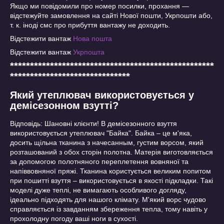
Якщо ми повідомили про номер посилки, прохання ―
відстежуйте замовлення на сайті Нової пошти, Укрпошти або,
т. к. іноді смс про прибуття вантажу не доходить.
Відстежити вантаж
Нова пошта
Відстежити вантаж
Укрпошта
***************************************************
******************************
Який утеплювач використовується у
демісезонном взутті?
Відповідь: Шановні клієнти! В демісезонного взуття
використовується утеплювач "Байка". Байка – це м'яка,
досить щільна тканина з начесанным, густим ворсом, який
розташований з обох сторін полотна. Матерія виготовляється
за допомогою полотняного переплетення вовняної та
напіввовняної пряжі. Тканина користується великим попитом
при пошитті взуття – використовується в якості підкладки. Такі
моделі дуже теплі, не вимагають особливого догляду,
ідеально підходять для нашого клімату. М'який ворс чудово
справляється із завданням збереження тепла, тому навіть у
прохолодну погоду ваші ноги в сухості.