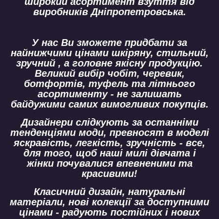
широкий асортимент взуття від
виробників Дніпропетровська.
У нас Ви зможете придбати за
найнижчими цінами шкіряну, стильний,
зручний , а головне якісну продукцію.
Великий вибір чобіт, черевик,
ботфортів, туфель та літнього
асортименту - не залишать
байдужими самих вимогливих покупців.
Дизайнери слідкують за останніми
тенденціями моди, превносят в моделі
яскравість, легкість, зручність - все,
для того, щоб наші милі дівчата і
жінки почувалися впевненими та
красивими!
Класичний дизайн, натуральні
матеріали, нові колекції за доступними
цінами - радують постійних і нових