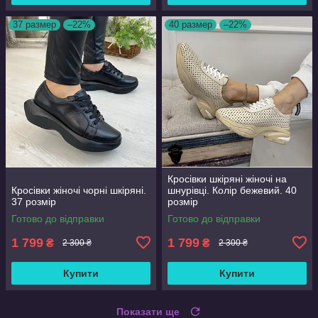
37 размер
–22%
40 размер
–22%
Кросівки шкіряні жіночі на
Кросівки жіночі чорні шкіряні.
шнурівці. Колір бежевий. 40
37 розмір
розмір
Готово до відправки
Готово до відправки
1 799
1 799
₴
₴
2 300 ₴
2 300 ₴
Купити
Купити
Показати ще