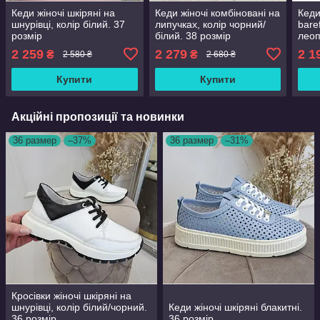
Кеди жіночі шкіряні на
Кеди жіночі комбіновані на
Кеди
шнурівці, колір білий. 37
липучках, колір чорний/
bare
розмір
білий. 38 розмір
леоп
2 259
2 279
2 1
₴
₴
2 580 ₴
2 680 ₴
Купити
Купити
Акційні пропозиції та новинки
36 размер
–37%
36 размер
–31%
Кросівки жіночі шкіряні на
шнурівці, колір білий/чорний.
Кеди жіночі шкіряні блакитні.
36 розмір
36 розмір