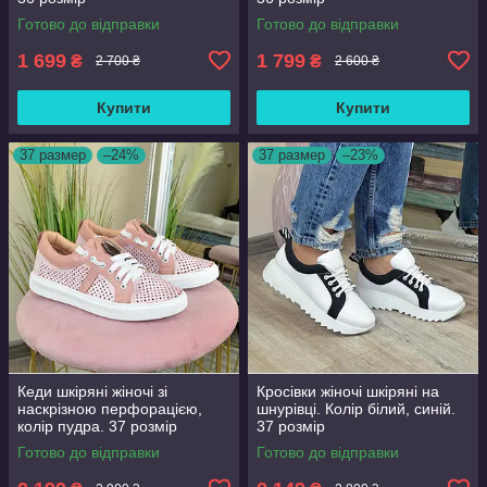
Готово до відправки
Готово до відправки
1 699
1 799
₴
₴
2 700 ₴
2 600 ₴
Купити
Купити
37 размер
–24%
37 размер
–23%
Кеди шкіряні жіночі зі
Кросівки жіночі шкіряні на
наскрізною перфорацією,
шнурівці. Колір білий, синій.
колір пудра. 37 розмір
37 розмір
Готово до відправки
Готово до відправки