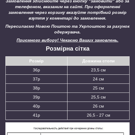
Замовлення здійснюйте через кнопку "замовити" або за
телефоном, вказаним на сайті.
При оформленні
замовлення через корзину вказуйте потрібний розмір
взуття у коментарі до замовлення.
Пересилаємо Новою Поштою та Укрпоштою за рахунок
одержувача.
Приємного вибору! Чекаємо Ваших замовлень.
Розмірна сітка
Розмір
Довжина стопи
36р
23,5 см
37р
24 см
38р
25 см
39р
25,5 см
40р
26 см
41р
26,5 - 27 см