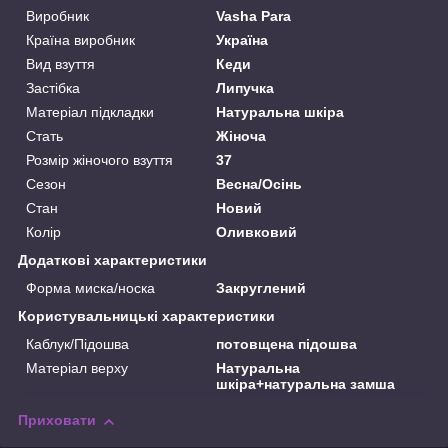
Виробник
Vasha Para
Країна виробник
Україна
Вид взуття
Кеди
Застібка
Липучка
Матеріал підкладки
Натуральна шкіра
Стать
Жіноча
Розмір жіночого взуття
37
Сезон
Весна/Осінь
Стан
Новий
Колір
Оливковий
Додаткові характеристики
Форма миска/носка
Закруглений
Користувальницькі характеристики
Каблук/Підошва
потовщена підошва
Матеріал верху
Натуральна
шкіра+натуральна замша
Приховати