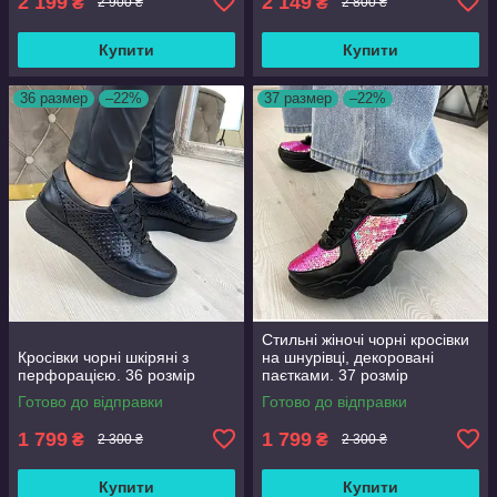
2 199
2 149
₴
₴
2 900 ₴
2 800 ₴
Купити
Купити
36 размер
–22%
37 размер
–22%
Стильні жіночі чорні кросівки
Кросівки чорні шкіряні з
на шнурівці, декоровані
перфорацією. 36 розмір
паєтками. 37 розмір
Готово до відправки
Готово до відправки
1 799
1 799
₴
₴
2 300 ₴
2 300 ₴
Купити
Купити