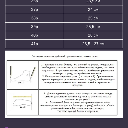
36р
23,5 см
37р
24 см
38р
25 см
39р
25,5 см
40р
26 см
41р
26,5 - 27 см