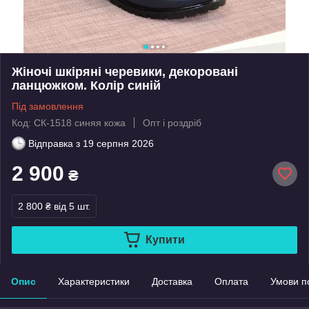
Жіночі шкіряні черевики, декоровані
ланцюжком. Колір синій
Під замовлення
Код: СК-1518 синяя кожа
Опт і роздріб
Відправка з
19 серпня 2026
2 900
₴
2 800 ₴
від 5 шт.
Купити
Опис
Характеристики
Доставка
Оплата
Умови п