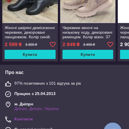
Жіночі шкіряні демісезонні
Черевики жіночі на
Жіно
черевики, декоровані
низькому ходу, декоровані
чорн
ланцюжком. Колір синій.
ремінцем. Колір візон. 37
лан
37 розмір
розмір
2 599
2 849
2 9
₴
₴
3 300 ₴
3 400 ₴
Купити
Купити
Про нас
97% позитивних з 101 відгука за рік
Працює з 25.04.2013
м. Дніпро
Дніпро, Дніпро, Україна
Контакти