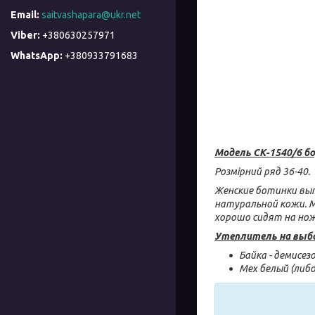
saitvashapara@ukr.net
+380630257971
+380933791683
Модель СК-1540/6 бо
Розмірний ряд 36-40.
Женские ботинки вып
натуральной кожи. М
хорошо сидят на нож
Утеплитель на выб
Байка - демисе
Мех белый (либ