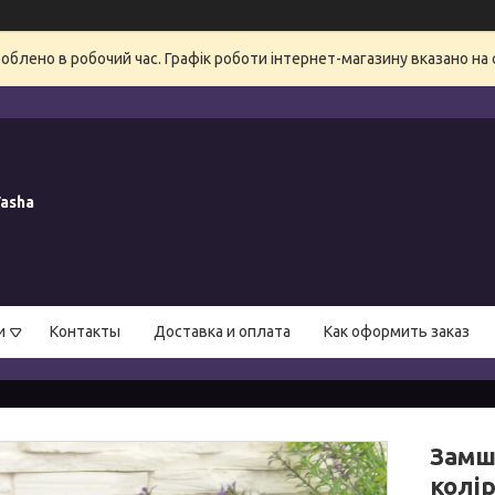
блено в робочий час. Графік роботи інтернет-магазину вказано на 
asha
и
Контакты
Доставка и оплата
Как оформить заказ
Замше
колі