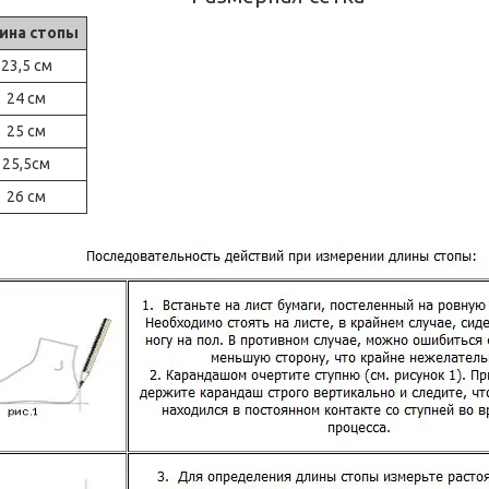
ина стопы
23,5 см
24 см
25 см
25,5см
26 см