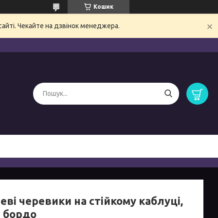
Кошик
сайті. Чекайте на дзвінок менеджера.
ві черевики на стійкому каблуці,
р бордо