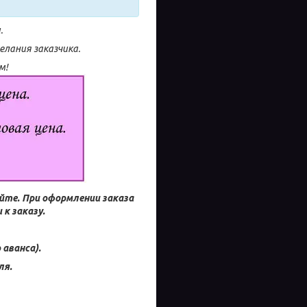
.
лания заказчика.
м!
айте.
При оформлении заказа
к заказу.
 аванса).
ля.