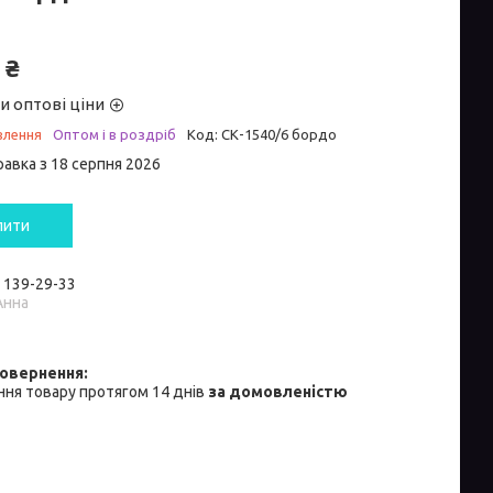
 ₴
и оптові ціни
влення
Оптом і в роздріб
Код:
СК-1540/6 бордо
равка з 18 серпня 2026
пити
) 139-29-33
Анна
ня товару протягом 14 днів
за домовленістю