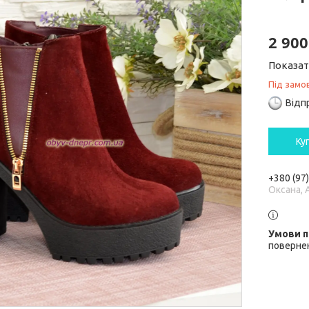
2 900
Показат
Під замо
Відп
Ку
+380 (97
Оксана, 
повернен