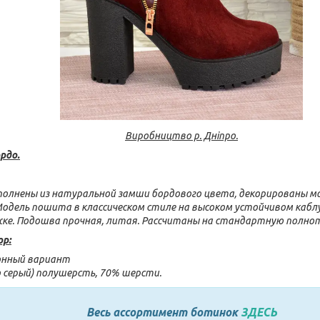
Виробництво р. Дніпро.
рдо.
олнены из натуральной замши бордового цвета, декорированы мо
одель пошита в классическом стиле на высоком устойчивом кабл
ке. Подошва прочная, литая. Рассчитаны на стандартную полнот
ор:
зонный вариант
о серый) полушерсть, 70% шерсти.
Весь ассортимент ботинок
ЗДЕСЬ