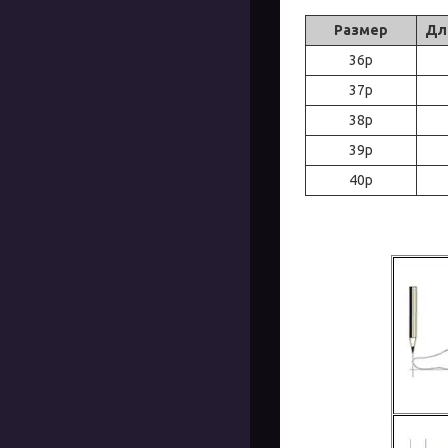
Размер
Дл
36р
37р
38р
39р
40р