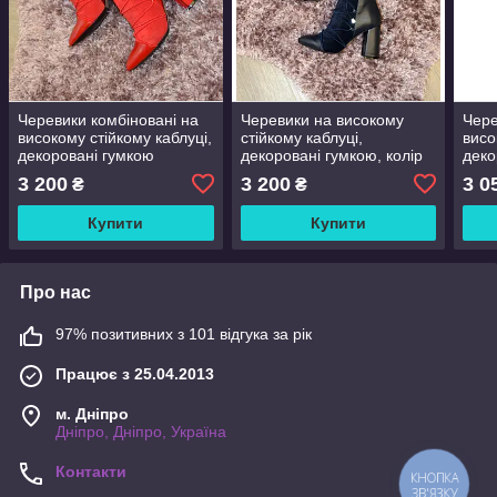
Черевики комбіновані на
Черевики на високому
Чере
високому стійкому каблуці,
стійкому каблуці,
висо
декоровані гумкою
декоровані гумкою, колір
деко
синій
3 200
3 200
3 0
₴
₴
Купити
Купити
Про нас
97% позитивних з 101 відгука за рік
Працює з 25.04.2013
м. Дніпро
Дніпро, Дніпро, Україна
Контакти
КНОПКА
ЗВ'ЯЗКУ