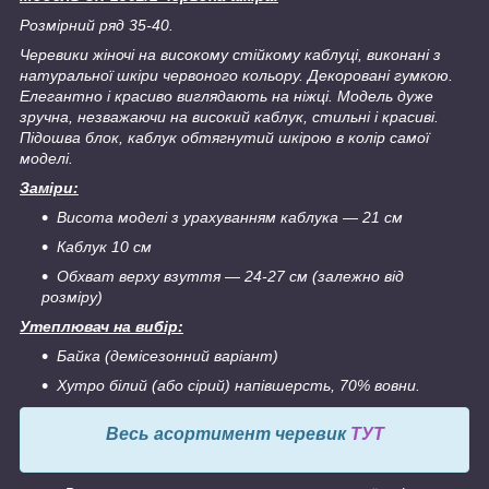
Розмірний ряд 35-40.
Черевики жіночі на високому стійкому каблуці, виконані з
натуральної шкіри червоного кольору. Декоровані гумкою.
Елегантно і красиво виглядають на ніжці.
Модель дуже
зручна, незважаючи на високий каблук, стильні і красиві.
Підошва блок, каблук обтягнутий шкірою в колір самої
моделі.
Заміри:
Висота моделі з урахуванням каблука ― 21 см
Каблук 10 см
Обхват верху взуття ― 24-27 см (залежно від
розміру)
Утеплювач на вибір:
Байка (демісезонний варіант)
Хутро білий (або сірий) напівшерсть, 70% вовни.
Весь асортимент черевик
ТУТ