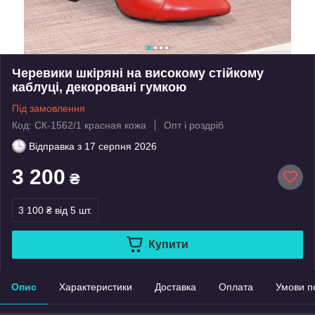
Черевики шкіряні на високому стійкому
каблуці, декоровані гумкою
Під замовлення
Код: СК-1562/1 красная кожа
Опт і роздріб
Відправка з
17 серпня 2026
3 200
₴
3 100 ₴
від 5 шт.
Купити
Опис
Характеристики
Доставка
Оплата
Умови п