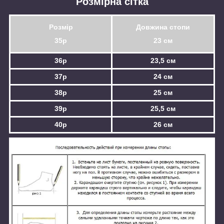
Розмірна сітка
Розмір
Довжина стопи
35р
23 см
36р
23,5 см
37р
24 см
38р
25 см
39р
25,5 см
40р
26 см