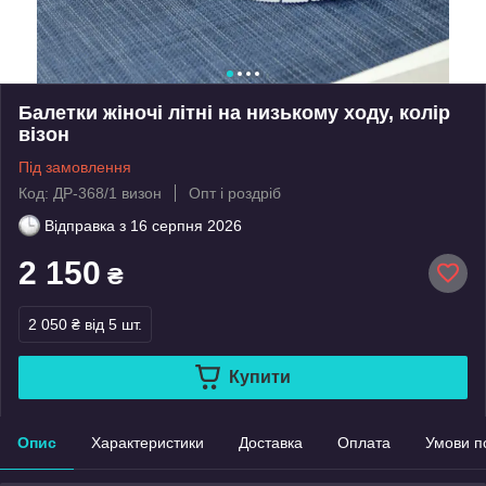
Балетки жіночі літні на низькому ходу, колір
візон
Під замовлення
Код: ДР-368/1 визон
Опт і роздріб
Відправка з
16 серпня 2026
2 150
₴
2 050 ₴
від 5 шт.
Купити
Опис
Характеристики
Доставка
Оплата
Умови п