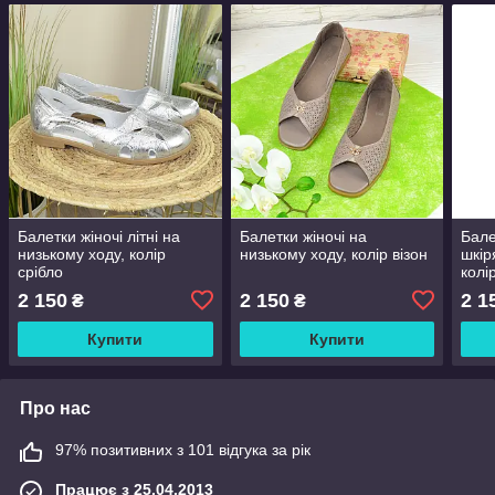
Балетки жіночі літні на
Балетки жіночі на
Бале
низькому ходу, колір
низькому ходу, колір візон
шкір
срібло
колі
2 150
2 150
2 1
₴
₴
Купити
Купити
Про нас
97% позитивних з 101 відгука за рік
Працює з 25.04.2013