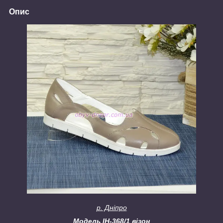
Опис
р. Дніпро
Модель
ІН-368/1 візон