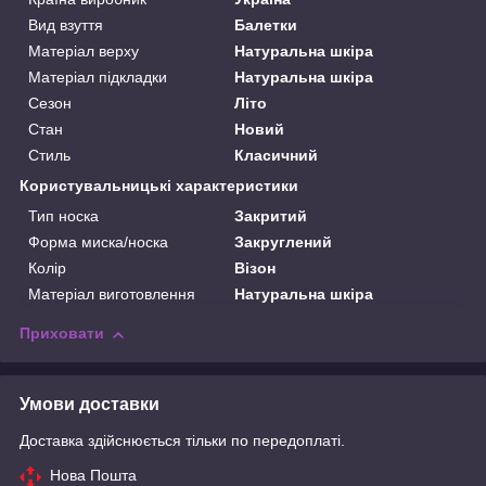
Вид взуття
Балетки
Матеріал верху
Натуральна шкіра
Матеріал підкладки
Натуральна шкіра
Сезон
Літо
Стан
Новий
Стиль
Класичний
Користувальницькі характеристики
Тип носка
Закритий
Форма миска/носка
Закруглений
Колір
Візон
Матеріал виготовлення
Натуральна шкіра
Приховати
Умови доставки
Доставка здійснюється тільки по передоплаті.
Нова Пошта