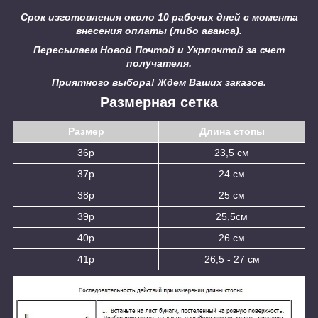
Срок изготовления около 10 рабочих дней с момента
внесения оплаты (либо аванса).
Пересылаем Новой Почтой и Укрпочтой за счет
получателя.
Приятного выбора! Ждем Ваших заказов.
Размерная сетка
Размер
Длина стопы
36р
23,5 см
37р
24 см
38р
25 см
39р
25,5см
40р
26 см
41р
26,5 - 27 см