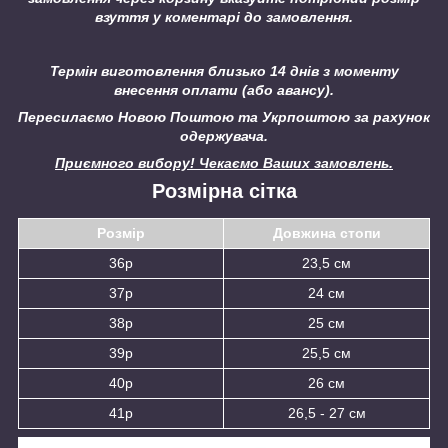
взуття у коментарі до замовлення.
Термін виготовлення близько 14 днів з моменту
внесення оплати (або авансу).
Пересилаємо Новою Поштою та Укрпоштою за рахунок
одержувача.
Приємного вибору! Чекаємо Ваших замовлень.
Розмірна сітка
Розмір
Довжина стопи
36р
23,5 см
37р
24 см
38р
25 см
39р
25,5 см
40р
26 см
41р
26,5 - 27 см