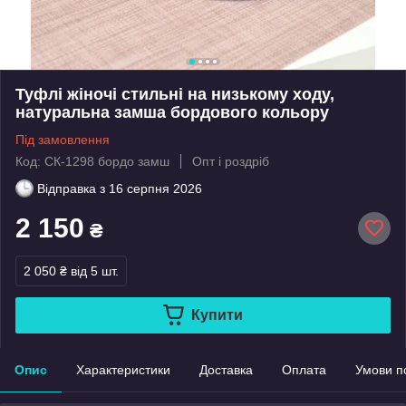
Туфлі жіночі стильні на низькому ходу,
натуральна замша бордового кольору
Під замовлення
Код: СК-1298 бордо замш
Опт і роздріб
Відправка з
16 серпня 2026
2 150
₴
2 050 ₴
від 5 шт.
Купити
Опис
Характеристики
Доставка
Оплата
Умови п