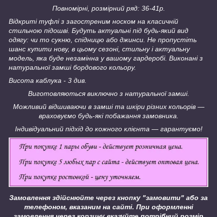
Повномірні, розмірний ряд: 36-41р.
Відкриті туфлі з загостреним носком на класичній
стильною підошві. Будуть актуальні під будь-який вид
одягу: чи то сукню, спідницю або джинси. Не пропустіть
шанс купити нову, в цьому сезоні, стильну і актуальну
модель, яка буде незамінна у вашому гардеробі. Виконані з
натуральної замші бордового кольору.
Висота каблука - 3 див.
Виготовляються виключно з натуральної замші.
Можливий відшиваючи в замші та шкіри різних кольорів ―
враховуємо будь-які побажання замовника.
Індивідуальний підхід до кожного клієнта ― гарантуємо!
Замовлення здійснюйте через кнопку "замовити" або за
телефоном, вказаним на сайті.
При оформленні
замовлення через корзину вказуйте потрібний розмір