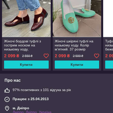
Жіночі бордові туфлі з
Жіночі шкіряні туфлі на
Туфл
гострим носком на
низькому ходу. Колір
низь
низькому ходу,
м'ятний. 37 розмір
беже
натуральна шкіра та
2 099
2 099
2 0
₴
₴
2 550 ₴
2 500 ₴
замша. 41 розмір
Купити
Купити
Про нас
97% позитивних з 101 відгука за рік
Працює з 25.04.2013
м. Дніпро
Дніпро, Дніпро, Україна