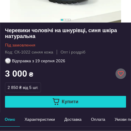
Черевики чоловічі на шнурівці, синя шкіра
натуральна
Під замовлення
Код: СК-1022 синяя кожа
Опт і роздріб
Відправка з
19 серпня 2026
3 000
₴
2 850 ₴
від 5 шт.
Купити
Опис
Характеристики
Доставка
Оплата
Умови п