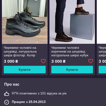
Черевики чоловічі на
Черевики чоловічі
Чере
шнурівці, натуральна
коричневі на шнурівці,
шнур
шкіра флотар. Колір
натуральна шкіра нубук
шкір
чорний, коричневий
3 000
3 000
3 0
₴
₴
Купити
Купити
Про нас
97% позитивних з 101 відгука за рік
Працює з 25.04.2013