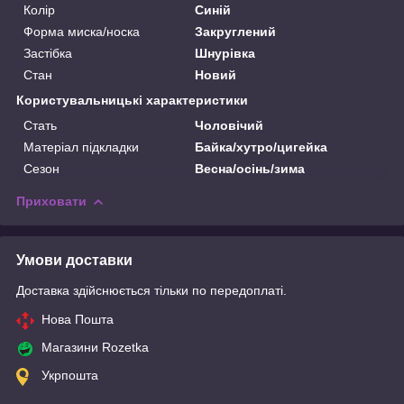
Колір
Синій
Форма миска/носка
Закруглений
Застібка
Шнурівка
Стан
Новий
Користувальницькі характеристики
Стать
Чоловічий
Матеріал підкладки
Байка/хутро/цигейка
Сезон
Весна/осінь/зима
Приховати
Умови доставки
Доставка здійснюється тільки по передоплаті.
Нова Пошта
Магазини Rozetka
Укрпошта