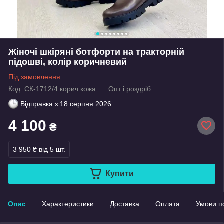
Жіночі шкіряні ботфорти на тракторній
підошві, колір коричневий
Під замовлення
Код: СК-1712/4 корич.кожа
Опт і роздріб
Відправка з
18 серпня 2026
4 100
₴
3 950 ₴
від 5 шт.
Купити
Опис
Характеристики
Доставка
Оплата
Умови п