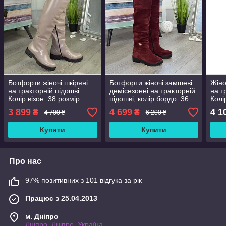
Ботфорти жіночі шкіряні
Ботфорти жіночі замшеві
Жіно
на тракторній підошві.
демісезонні на тракторній
на т
Колір візон. 38 розмір
підошві, колір бордо. 36
Колі
розмір
3 899
4 699
4 1
₴
₴
4 700 ₴
6 200 ₴
Купити
Купити
Про нас
97% позитивних з 101 відгука за рік
Працює з 25.04.2013
м. Дніпро
Дніпро, Дніпро, Україна