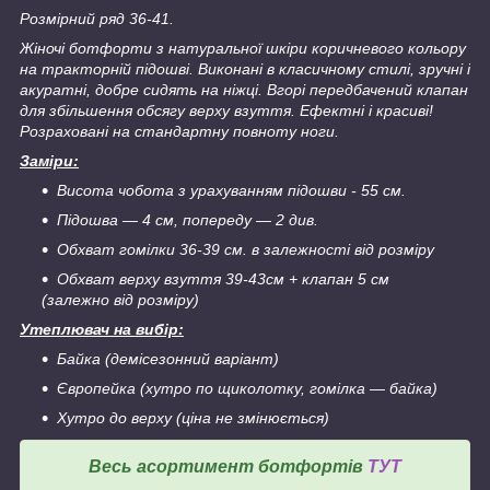
Розмірний ряд 36-41.
Жіночі ботфорти з натуральної шкіри коричневого кольору
на тракторній підошві. Виконані в класичному стилі, зручні і
акуратні, добре сидять на ніжці. Вгорі передбачений клапан
для збільшення обсягу верху взуття. Ефектні і красиві!
Розраховані на стандартну повноту ноги.
Заміри:
Висота чобота з урахуванням підошви - 55 см.
Підошва ― 4 см, попереду
―
2 див.
Обхват гомілки 36-39 см. в залежності від розміру
Обхват верху взуття 39-43см + клапан 5 см
(залежно від розміру)
Утеплювач на вибір:
Байка (демісезонний варіант)
Європейка (хутро по щиколотку, гомілка ― байка)
Хутро до верху (ціна не змінюється)
Весь асортимент ботфортів
ТУТ