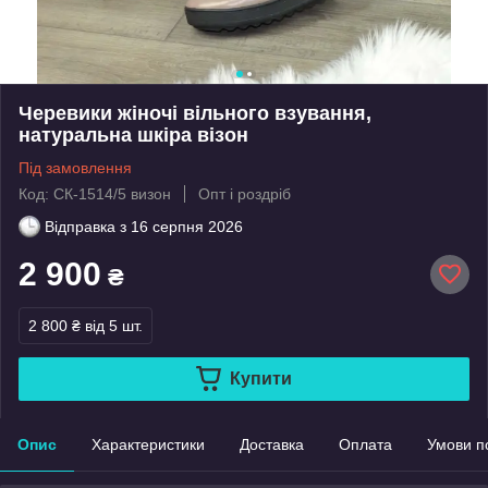
Черевики жіночі вільного взування,
натуральна шкіра візон
Під замовлення
Код: СК-1514/5 визон
Опт і роздріб
Відправка з
16 серпня 2026
2 900
₴
2 800 ₴
від 5 шт.
Купити
Опис
Характеристики
Доставка
Оплата
Умови п