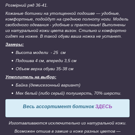
Розмірний ряд 36-41.
Кожаные ботинки на утолщенной подошве ― удобные,
комфортные, подойдут на среднюю полноту ноги. Модель
свободного одевания - удобные и практичные! Выполнены
из натуральной кожи цвета визон. Стильно и комфортно
сидят на ножке. В такой обуви ваша ножка не устанет.
Замеры:
Высота модели - 25 см
Подошва 4 см, впереди 3,5 см
Объем верха обуви 35-38 см
Утеплитель на выбор:
Байка (демисезонный вариант)
Мех белый (либо серый) полушерсть, 70% шерсти.
Весь ассортимент ботинок
ЗДЕСЬ
Изготавливаются исключительно из натуральной кожи.
Возможен отшив в замше и коже разных цветов ―