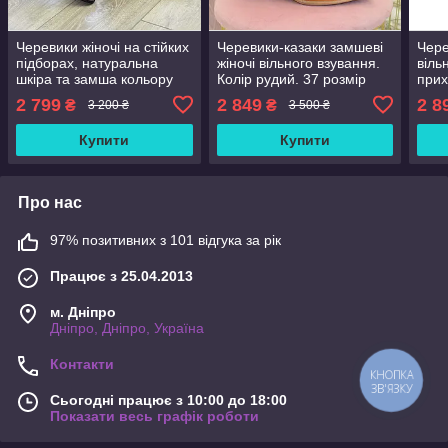
Черевики жіночі на стійких
Черевики-казаки замшеві
Чере
підборах, натуральна
жіночі вільного взування.
віль
шкіра та замша кольору
Колір рудий. 37 розмір
прих
візон. 41 розмір
борд
2 799
2 849
2 8
₴
₴
3 200 ₴
3 500 ₴
Купити
Купити
Про нас
97% позитивних з 101 відгука за рік
Працює з 25.04.2013
м. Дніпро
Дніпро, Дніпро, Україна
Контакти
КНОПКА
ЗВ'ЯЗКУ
Сьогодні працює з 10:00 до 18:00
Показати весь графік роботи