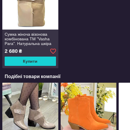
Сумка жіноча візонова
комбінована ТМ "Vasha
Para". Натуральна шкіра
та замша
2 680
₴
Купити
Подібні товари компанії