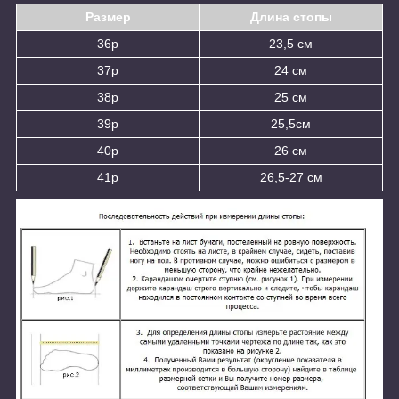
Размер
Длина стопы
36р
23,5 см
37р
24 см
38р
25 см
39р
25,5см
40р
26 см
41р
26,5-27 см