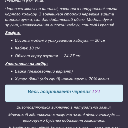
Розмірний ряд 35-40.
Черевики жіночі на шпильці, виконані з натуральної замші
чорного кольору. З зовнішньої сторони черевика вшита
широка гумка, яка дає додатковий обсяг. Модель дуже
зручна, незважаючи на високий каблук, стильні і красиві.
Заміри:
Висота моделі з урахуванням каблука ― 20 см
Каблук 10 см
Обхват верху взуття ― 24-27 см
Утеплювач на вибір:
Байка (демісезонний варіант)
Хутро білий (або сірий) напівшерсть, 70% вовни.
Весь асортимент черевик
ТУТ
Виготовляються виключно з натуральної замші.
Можливий відшиваючи в шкірі та замші різних кольорів ―
враховуємо будь-які побажання замовника.