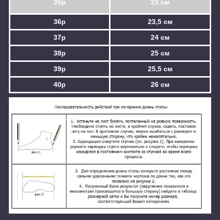
35р
23 см
36р
23,5 см
37р
24 см
38р
25 см
39р
25,5 см
40р
26 см