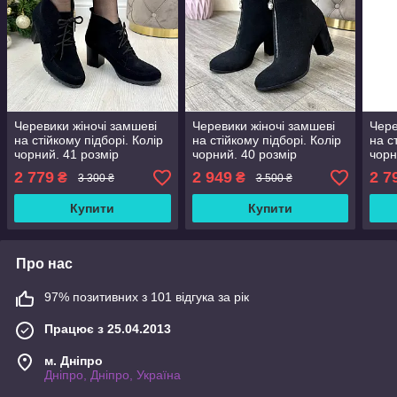
Черевики жіночі замшеві
Черевики жіночі замшеві
Чере
на стійкому підборі. Колір
на стійкому підборі. Колір
на с
чорний. 41 розмір
чорний. 40 розмір
чорн
2 779
2 949
2 7
₴
₴
3 300 ₴
3 500 ₴
Купити
Купити
Про нас
97% позитивних з 101 відгука за рік
Працює з 25.04.2013
м. Дніпро
Дніпро, Дніпро, Україна