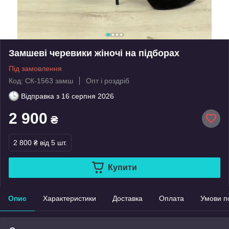
Замшеві черевики жіночі на підборах
Під замовлення
Код: СК-1563 замш
Опт і роздріб
Відправка з
16 серпня 2026
2 900
₴
2 800 ₴
від 5 шт.
Купити
Опис
Характеристики
Доставка
Оплата
Умови п