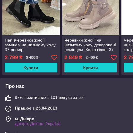
Напівчеревики жіночі
Черевики жіночі на
Чере
замшеві на низькому ходу.
низькому ходу, декоровані
низь
37 розмір
ремінцем. Колір візон. 37
колі
розмір
2 799
2 849
2 7
₴
₴
3 400 ₴
3 400 ₴
Купити
Купити
Про нас
97% позитивних з 101 відгука за рік
Працює з 25.04.2013
м. Дніпро
Дніпро, Дніпро, Україна