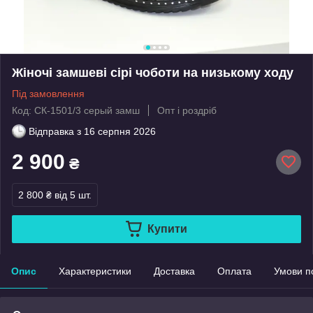
Жіночі замшеві сірі чоботи на низькому ходу
Під замовлення
Код: СК-1501/3 серый замш
Опт і роздріб
Відправка з
16 серпня 2026
2 900
₴
2 800 ₴
від 5 шт.
Купити
Опис
Характеристики
Доставка
Оплата
Умови п