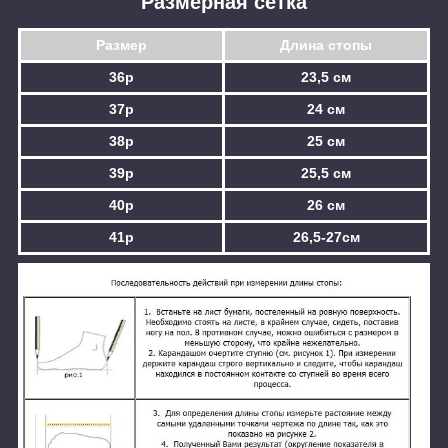
Размерная сетка
Размер
Длина стопы
36р
23,5 см
37р
24 см
38р
25 см
39р
25,5 см
40р
26 см
41р
26,5-27см