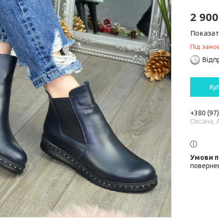
2 900
Показат
Під замо
Відп
Ку
+380 (97
Оксана, 
повернен