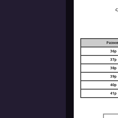
С
Разм
36р
37р
38р
39р
40р
41р