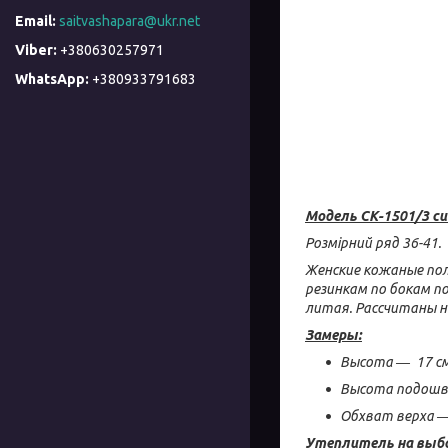
saitvashapara@ukr.net
+380630257971
+380933791683
Модель
СК-1501/3 си
Розмірний ряд 36-41.
Женские кожаные пол
резинкам по бокам п
литая. Рассчитаны н
Замеры:
Высота ― 17 с
Высота подошвы 
Обхват верха ―
Утеплитель на выб