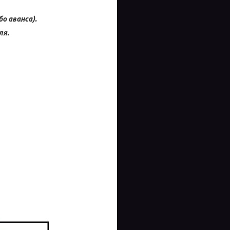
о аванса).
ля.