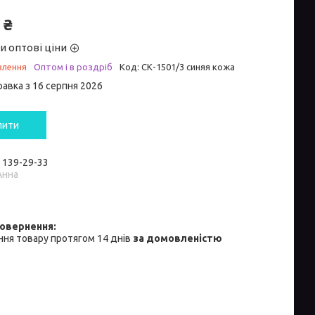
 ₴
и оптові ціни
влення
Оптом і в роздріб
Код:
СК-1501/3 синяя кожа
равка з 16 серпня 2026
пити
) 139-29-33
Анна
ня товару протягом 14 днів
за домовленістю