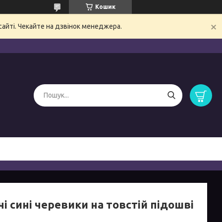
Кошик
сайті. Чекайте на дзвінок менеджера.
і сині черевики на товстій підошві