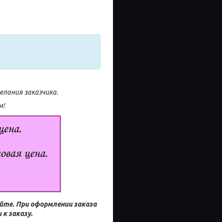
лания заказчика.
м!
айте.
При оформлении заказа
к заказу.