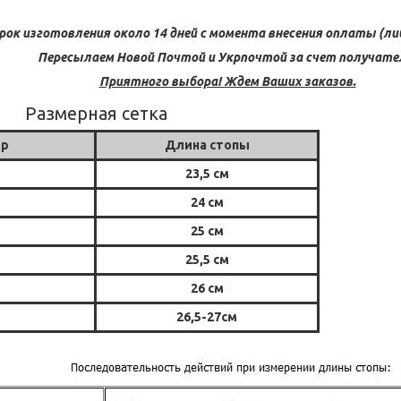
рок изготовления около 14 дней с момента внесения оплаты (либ
Пересылаем Новой Почтой и Укрпочтой за счет получате
Приятного выбора! Ждем Ваших заказов.
Размерная сетка
ер
Длина стопы
23,5 см
24 см
25 см
25,5 см
26 см
26,5-27см