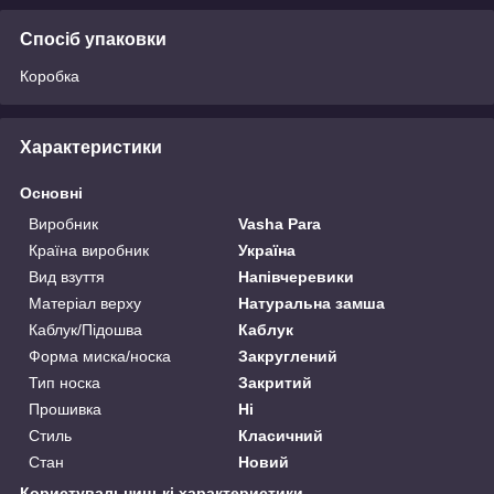
Спосіб упаковки
Коробка
Характеристики
Основні
Виробник
Vasha Para
Країна виробник
Україна
Вид взуття
Напівчеревики
Матеріал верху
Натуральна замша
Каблук/Підошва
Каблук
Форма миска/носка
Закруглений
Тип носка
Закритий
Прошивка
Ні
Стиль
Класичний
Стан
Новий
Користувальницькі характеристики