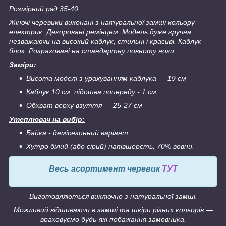
Розмірний ряд 35-40.
Жіночі черевики виконані з натуральної замші кольору
електрик. Декоровані ремінцем.
Модель дуже зручна,
незважаючи на високий каблук, стильні і красиві.
Каблук ―
блок. Розраховані на стандартну повноту ноги.
Заміри:
Висота моделі з урахуванням каблука ― 19 см
Каблук 10 см, підошва попереду - 1 см
Обхват верху взуття ― 25-27 см
Утеплювач на вибір:
Байка - демісезонний варіант
Хутро білий (або сірий) напівшерсть, 70% вовни.
Весь асортимент черевик
ТУТ
Виготовляються виключно з натуральної замші.
Можливий відшиваючи в замші та шкіри різних кольорів ―
враховуємо будь-які побажання замовника.