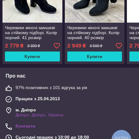
Черевики жіночі замшеві
Черевики жіночі замшеві
Чере
на стійкому підборі. Колір
на стійкому підборі. Колір
на с
чорний. 41 розмір
чорний. 40 розмір
чорн
2 779
2 949
2 7
₴
₴
3 300 ₴
3 500 ₴
Купити
Купити
Про нас
97% позитивних з 101 відгука за рік
Працює з 25.04.2013
м. Дніпро
Дніпро, Дніпро, Україна
Контакти
Сьогодні працює з 10:00 до 18:00
КНОПКА