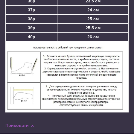
36р
23,5 см
37р
24 см
38р
25 см
39р
25,5 см
40р
26 см
Приховати