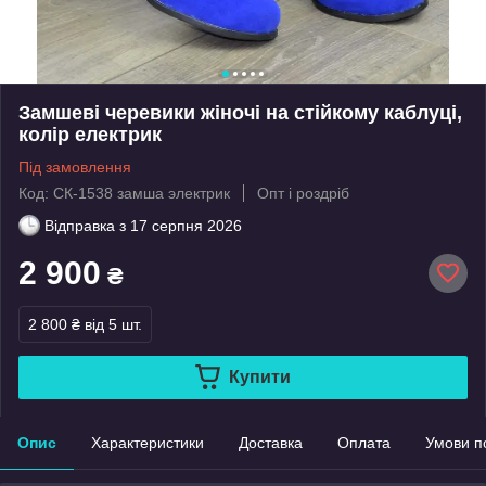
Замшеві черевики жіночі на стійкому каблуці,
колір електрик
Під замовлення
Код: СК-1538 замша электрик
Опт і роздріб
Відправка з
17 серпня 2026
2 900
₴
2 800 ₴
від 5 шт.
Купити
Опис
Характеристики
Доставка
Оплата
Умови п