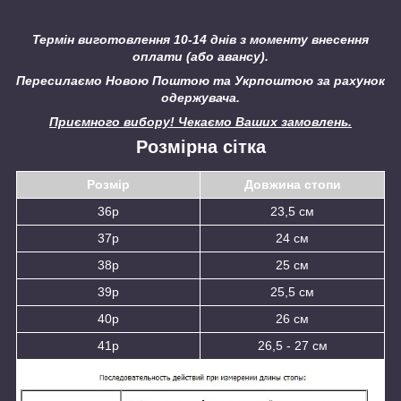
Термін виготовлення 10-14 днів з моменту внесення
оплати (або авансу).
Пересилаємо Новою Поштою та Укрпоштою за рахунок
одержувача.
Приємного вибору! Чекаємо Ваших замовлень.
Розмірна сітка
Розмір
Довжина стопи
36р
23,5 см
37р
24 см
38р
25 см
39р
25,5 см
40р
26 см
41р
26,5 - 27 см