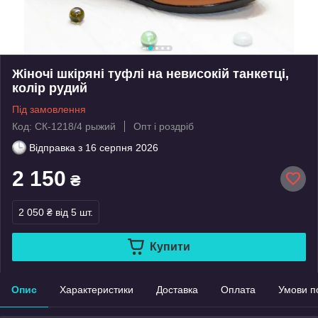
Жіночі шкіряні туфлі на невисокій танкетці,
колір рудий
Під замовлення
Код: СК-1218/4 рыжий
Опт і роздріб
Відправка з
16 серпня 2026
2 150
₴
2 050 ₴
від 5 шт.
Купити
Опис
Характеристики
Доставка
Оплата
Умови п