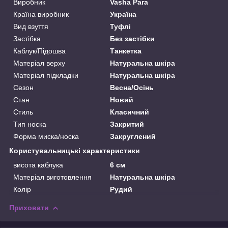
Виробник
Vasha Para
Країна виробник
Україна
Вид взуття
Туфлі
Застібка
Без застібки
Каблук/Підошва
Танкетка
Матеріал верху
Натуральна шкіра
Матеріал підкладки
Натуральна шкіра
Сезон
Весна/Осінь
Стан
Новий
Стиль
Класичний
Тип носка
Закритий
Форма миска/носка
Закруглений
Користувальницькі характеристики
висота каблука
6 см
Матеріал виготовлення
Натуральна шкіра
Колір
Рудий
Приховати