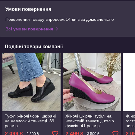
Умови повернення
Повернення товару впродовж 14 днів за домовленістю
Всі умови повернення
Подібні товари компанії
Туфлі жіночі чорні шкіряні
Жіночі шкіряні туфлі на
Жіно
на невисокій танкетці. 39
невисокій танкетці, колір
гост
розмір
фуксія. 41 розмір
низь
руди
2 099
2 499
2 0
₴
₴
2 500 ₴
3 500 ₴