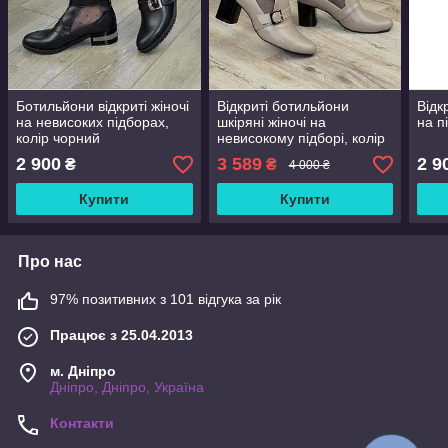
Ботильйони відкриті жіночі
Відкриті ботильйони
Відк
на невисоких підборах,
шкіряні жіночі на
на п
колір чорний
невисокому підборі, колір
візон. 38 розмір
2 900
3 589
2 9
₴
₴
4 000 ₴
Купити
Купити
Про нас
97% позитивних з 101 відгука за рік
Працює з 25.04.2013
м. Дніпро
Дніпро, Дніпро, Україна
Контакти