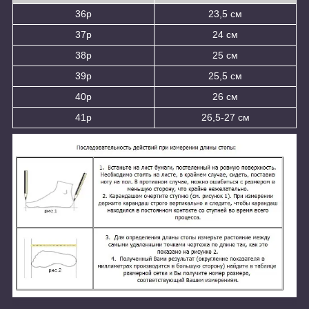
36р
23,5 см
37р
24 см
38р
25 см
39р
25,5 см
40р
26 см
41р
26,5-27 см