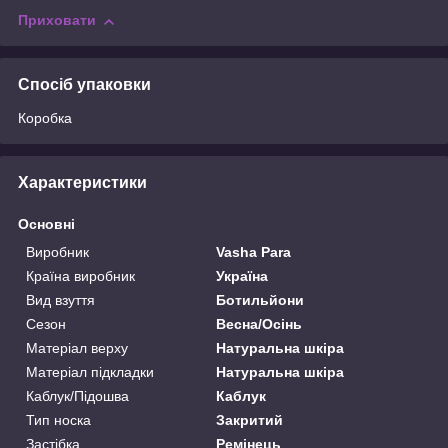
Приховати
Спосіб упаковки
Коробка
Характеристики
Основні
Виробник
Vasha Para
Країна виробник
Україна
Вид взуття
Ботильйони
Сезон
Весна/Осінь
Матеріал верху
Натуральна шкіра
Матеріал підкладки
Натуральна шкіра
Каблук/Підошва
Каблук
Тип носка
Закритий
Застібка
Ремінець