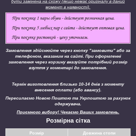
бути замінена на схожу (якщо немає оригіналу в даний
момент в наявності).
Замовлення здійснюйте через кнопку "замовити" або за
телефоном, вказаним на сайті.
При оформленні
замовлення через корзину вказуйте потрібний розмір
взуття у коментарі до замовлення.
Термін виготовлення близько 10-14 днів з моменту
внесення оплати (або авансу).
Пересилаємо Новою Поштою та Укрпоштою за рахунок
одержувача.
Приємного вибору! Чекаємо Ваших замовлень.
Розмірна сітка
Розмір
Довжина стопи