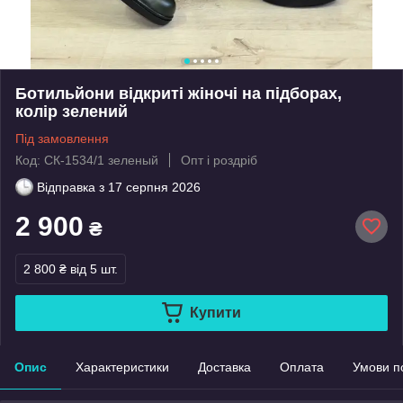
Ботильйони відкриті жіночі на підборах,
колір зелений
Під замовлення
Код: СК-1534/1 зеленый
Опт і роздріб
Відправка з
17 серпня 2026
2 900
₴
2 800 ₴
від 5 шт.
Купити
Опис
Характеристики
Доставка
Оплата
Умови п