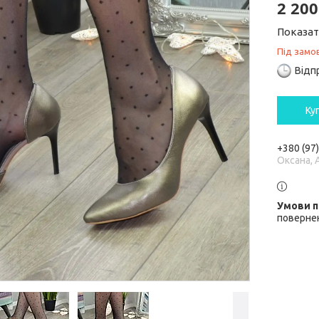
2 200
Показат
Під замо
Відп
Ку
+380 (97
Оксана, 
повернен