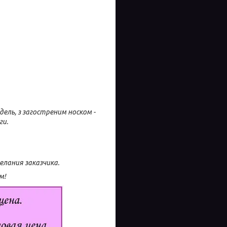
дель, з загостреним носком -
ги.
лания заказчика.
м!