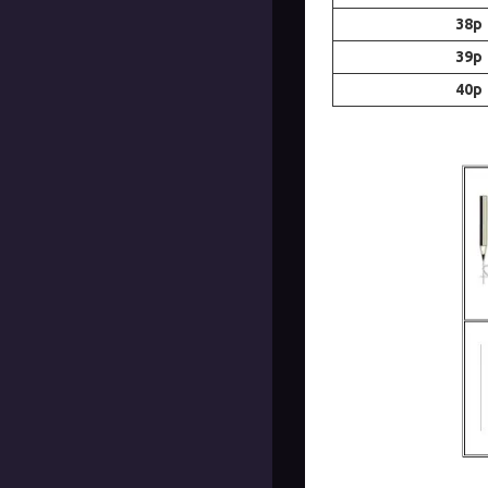
38р
39р
40р