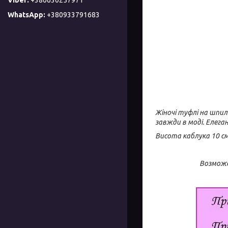
+380933791683
Жіночі туфлі на шпил
завжди в моді.
Елега
Висота каблука 10 с
Возможе