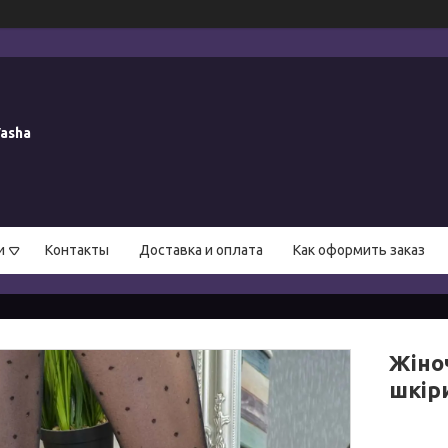
asha
и
Контакты
Доставка и оплата
Как оформить заказ
Жіноч
шкір