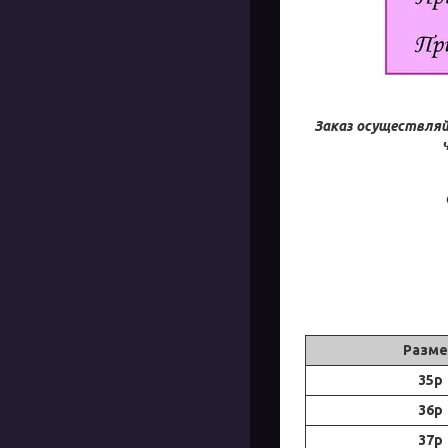
Заказ осуществляй
Разме
35р
36р
37р