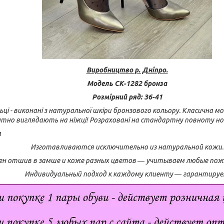
Виробництво
р. Дніпро.
Модель СК-1282 бронза
Розмірний ряд: 36-41
ьці - виконані з натуральної шкіри бронзового кольору. Класична мо
нтно виглядають на ніжці!
Розраховані на стандартну повноту но
м
Изготавливаются исключительно из натуральной кожи.
н отшив в замше и коже разных цветов ― учитываем любые поже
Индивидуальный подход к каждому клиенту ― гарантируе