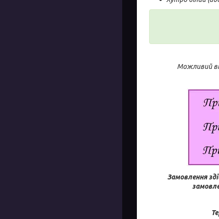
Можливий від
Замовлення зді
замовле
Те