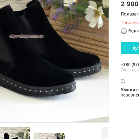
2 900
Показат
Під замо
Відп
Ку
+380 (97
Оксана, 
повернен