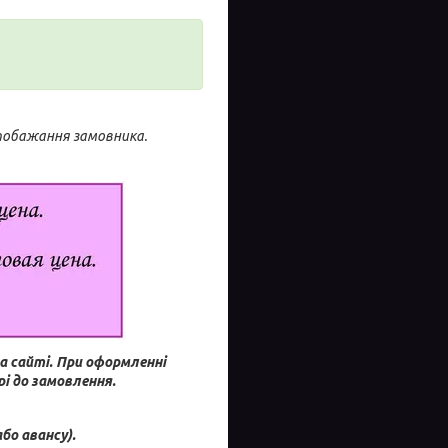
 побажання замовника.
а сайті.
При оформленні
і до замовлення.
бо авансу).