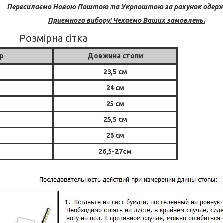
Пересилаємо Новою Поштою та Укрпоштою за рахунок одерж
Приємного вибору! Чекаємо Ваших замовлень.
Розмірна сітка
р
Довжина стопи
23,5 см
24 см
25 см
25,5 см
26 см
26,5-27см