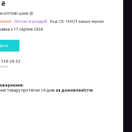
 ₴
и оптові ціни
влення
Оптом і в роздріб
Код:
СК-1501/3 замша черная
равка з 17 серпня 2026
пити
) 139-29-33
Анна
ня товару протягом 14 днів
за домовленістю