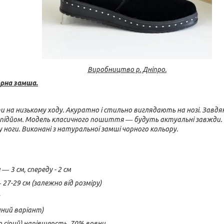
Виробництво р. Дніпро.
орна замша.
и на низькому ходу. Акуратно і стильно виглядають на нозі. Завдяк
й підйом. Модель класичного пошиття ― будуть актуальні завжди. 
оги. Виконані з натуральної замші чорного кольору.
― 3 см, спереду - 2 см
27-29 см (залежно від розміру)
нний варіант)
о сірий) напівшерсть, 70% вовни.