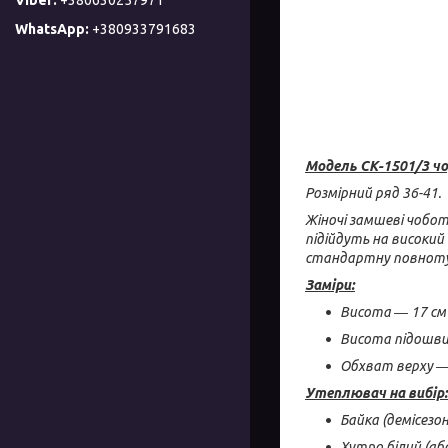
+380933791683
Модель
СК-1501/3 ч
Розмірний ряд 36-41.
Жіночі замшеві чобот
підійдуть на високи
стандартну повноту н
Заміри:
Висота ― 17 см
Висота підошви 
Обхват верху ― 
Утеплювач на вибір:
Байка (демісезо
Хутро білий (аб