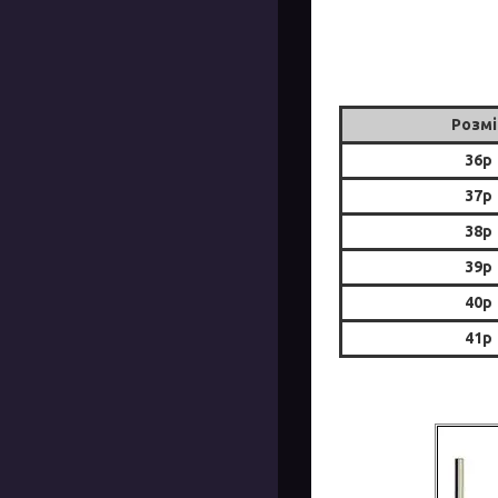
Розмі
36р
37р
38р
39р
40р
41р