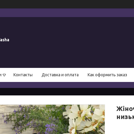
asha
и
Контакты
Доставка и оплата
Как оформить заказ
Жіноч
низь