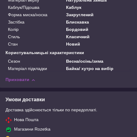
Матеріал верху
Натуральна замша
Каблук/Підошва
Каблук
Форма миска/носка
Закруглений
Застібка
Блискавка
Колір
Бордовий
Стиль
Класичний
Стан
Новий
Користувальницькі характеристики
Сезон
Весна/осінь/зима
Матеріал підкладки
Байка/ хутро на вибір
Приховати
Умови доставки
Доставка здійснюється тільки по передоплаті.
Нова Пошта
Магазини Rozetka