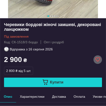
Черевики бордові жіночі замшеві, декоровані
ланцюжком
Під замовлення
Код: СК-1518/3 бордо
Опт і роздріб
Відправка з
16 серпня 2026
2 900
₴
2 800 ₴
від 5 шт.
Купити
Опис
Характеристики
Доставка
Оплата
Умови п