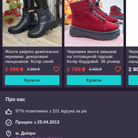
Жіночі шкіряні демісезонні
Черевики жіночі замшеві
Чере
черевики, декоровані
на потовщеній підошві.
замш
ланцюжком. Колір синій.
Колір бордовий. 36 розмір
лан
37 розмір
2 599
2 799
2 9
₴
₴
3 300 ₴
3 400 ₴
Купити
Купити
Про нас
97% позитивних з 101 відгука за рік
Працює з 25.04.2013
м. Дніпро
Дніпро, Дніпро, Україна