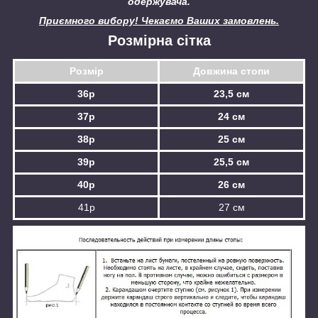
одержувача.
Приємного вибору! Чекаємо Ваших замовлень.
Розмірна сітка
Розмір
Довжина стопи
36р
23,5 см
37р
24 см
38р
25 см
39р
25,5 см
40р
26 см
41р
27 см