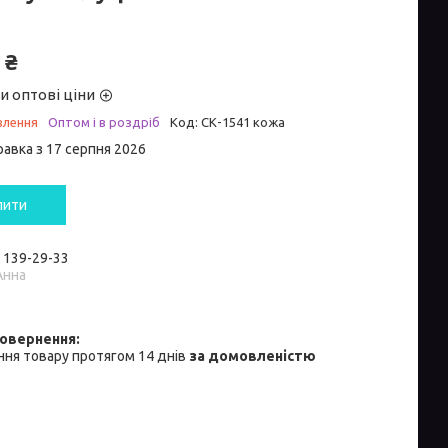
 ₴
и оптові ціни
влення
Оптом і в роздріб
Код:
СК-1541 кожа
равка з 17 серпня 2026
пити
) 139-29-33
Анна
ня товару протягом 14 днів
за домовленістю