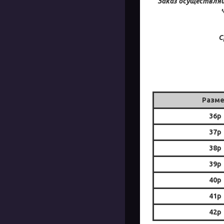
Заказ осуществляй
С
Разм
36р
37р
38р
39р
40р
41р
42р