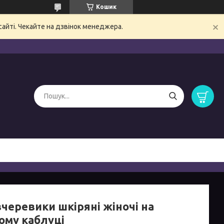
Кошик
сайті. Чекайте на дзвінок менеджера.
вчеревики шкіряні жіночі на
ому каблуці