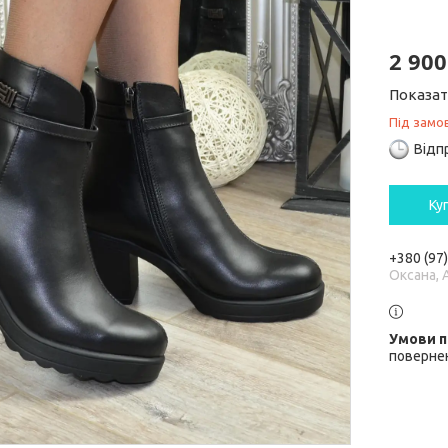
2 900
Показат
Під замо
Відп
Ку
+380 (97
Оксана, 
повернен