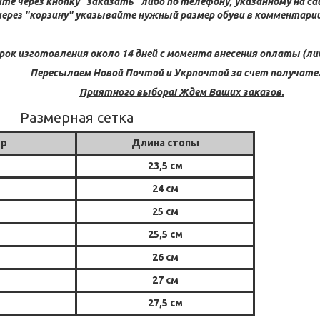
те через кнопку "заказать" либо по телефону, указанному на с
через "корзину" указывайте нужный размер обуви в комментарии 
рок изготовления около 14 дней с момента внесения оплаты (либ
Пересылаем Новой Почтой и Укрпочтой за счет получате
Приятного выбора! Ждем Ваших заказов.
Размерная сетка
ер
Длина стопы
23,5 см
24 см
25 см
25,5 см
26 см
27 см
27,5 см