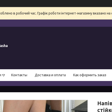
блено в робочий час. Графік роботи інтернет-магазину вказано на 
asha
и
Контакты
Доставка и оплата
Как оформить заказ
Напі
стійк