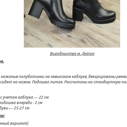
Виробництво м. Дніпро
а.
е кожаные полуботинки на невысоком каблуке, декорированы реме
сидят на ножке. Подошва литая. Рассчитаны на стандартную по
с учетом каблука ― 22 см
подошва впереди - 2 см
буви ― 25-27 см
ор:
онный вариант)