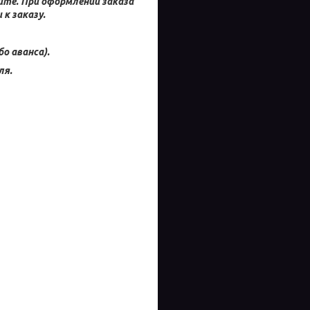
айте.
При оформлении заказа
к заказу.
о аванса).
ля.