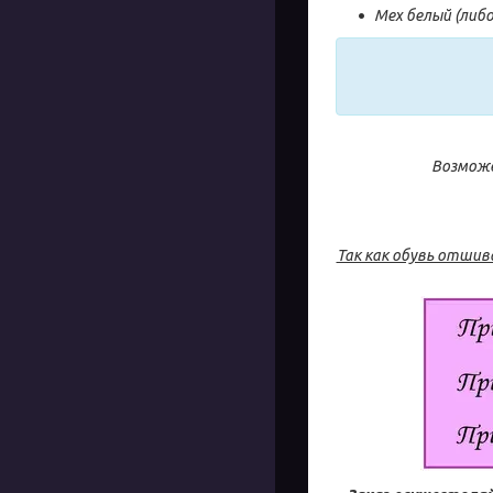
Мех белый (либ
Возможе
Так как обувь отшив