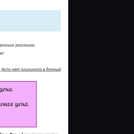
лания заказчика.
м!
(если нет оригинала в данный