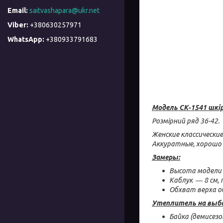
saitvashapara@ukr.net
+380630257971
+380933791683
Модель СК-1541 шкір
Розмірний ряд 36-42.
Женские классически
Аккуратные, хорошо 
Замеры:
Высота модели 
Каблук ― 8 см, 
Обхват верха о
Утеплитель на выб
Байка (демисез