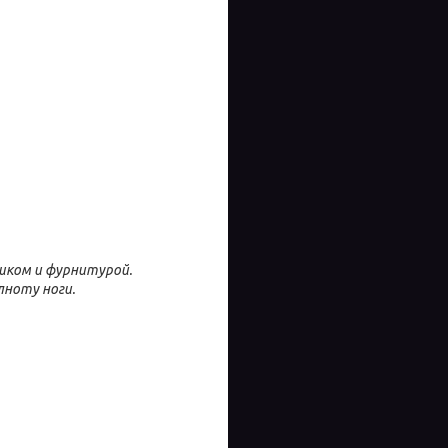
шком и фурнитурой.
лноту ноги.