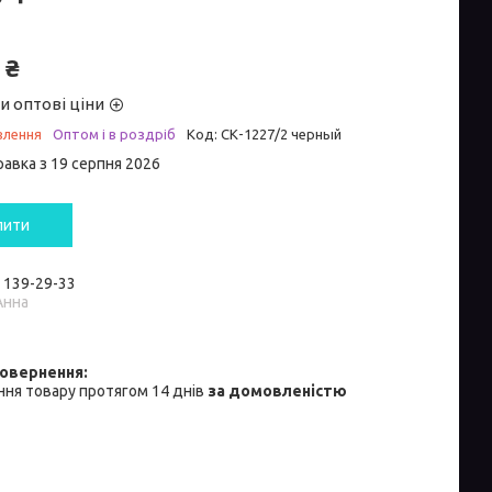
 ₴
и оптові ціни
влення
Оптом і в роздріб
Код:
СК-1227/2 черный
равка з 19 серпня 2026
пити
) 139-29-33
Анна
ня товару протягом 14 днів
за домовленістю