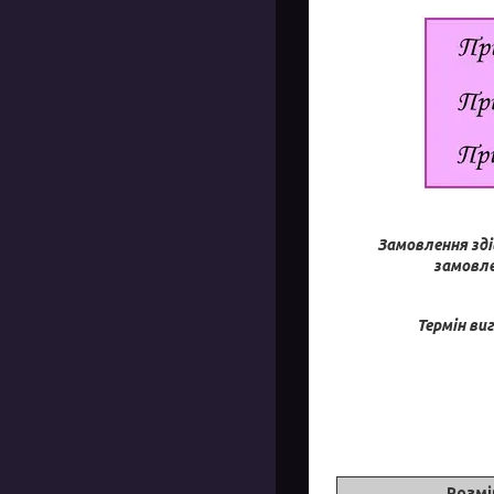
Замовлення зді
замовле
Термін ви
Розмі