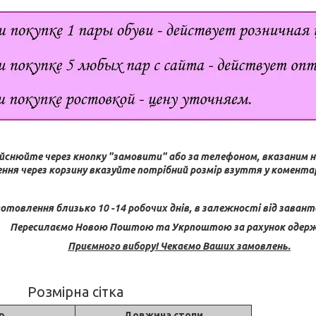
йснюйте через кнопку "замовити" або за телефоном, вказаним н
ння через корзину вказуйте потрібний розмір взуття у коментар
готовлення близько 10 -14 робочих днів, в залежності від заван
Пересилаємо Новою Поштою та Укрпоштою за рахунок одерж
Приємного вибору! Чекаємо Ваших замовлень.
Розмірна сітка
р
Довжина стопи