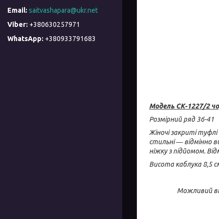
saitvashapara@ukr.net
+380630257971
+380933791683
Модель СК-1227/2 ч
Розмірний ряд 36-41
Жіночі закриті туфлі
стильні ― відмінно в
ніжку з підйомом. Від
Висота каблука 8,5 с
Можливий від