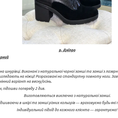
р. Дніпро
орний
 на шнурівці. Виконані з натуральної чорної замші та замші з лазе
иглядають на ніжці! Розраховані на стандартну повноту ноги. Зав
мінний варіант на весну/осінь.
м, підошви попереду 2 див.
Виготовляються виключно з натуральної замші.
шиваючи в шкірі та замші різних кольорів ― враховуємо будь-які
Індивідуальний підхід до кожного клієнта ― гарантуємо!