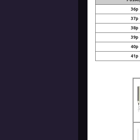
36р
37р
38р
39р
40р
41р