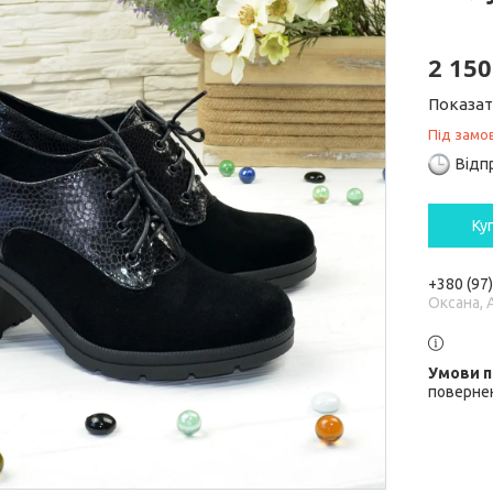
2 150
Показат
Під замо
Відп
Ку
+380 (97
Оксана, 
повернен