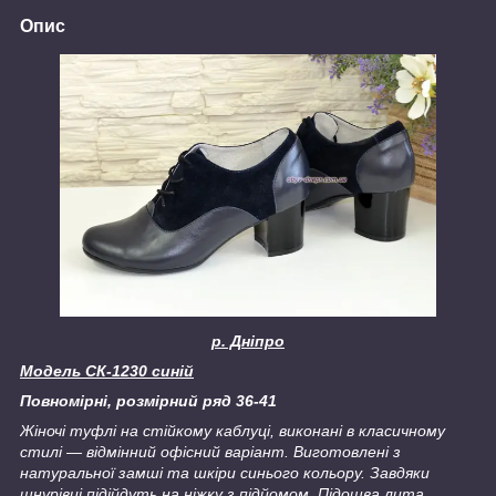
Опис
р. Дніпро
Модель СК-1230 синій
Повномірні, розмірний ряд 36-41
Жіночі туфлі на стійкому каблуці, виконані в класичному
стилі ― відмінний офісний варіант. Виготовлені з
натуральної замші та шкіри синього кольору. Завдяки
шнурівці підійдуть на ніжку з підйомом. Підошва лита.