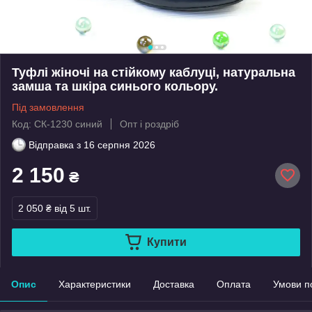
Туфлі жіночі на стійкому каблуці, натуральна
замша та шкіра синього кольору.
Під замовлення
Код: СК-1230 синий
Опт і роздріб
Відправка з
16 серпня 2026
2 150
₴
2 050 ₴
від 5 шт.
Купити
Опис
Характеристики
Доставка
Оплата
Умови п