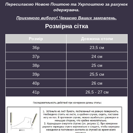
Пересилаємо Новою Поштою та Укрпоштою за рахунок
одержувача.
Приємного вибору! Чекаємо Ваших замовлень.
Розмірна сітка
Розмір
Довжина стопи
36р
23,5 см
37р
24 см
38р
25 см
39р
25,5 см
40р
26 см
41р
26,5 - 27 см