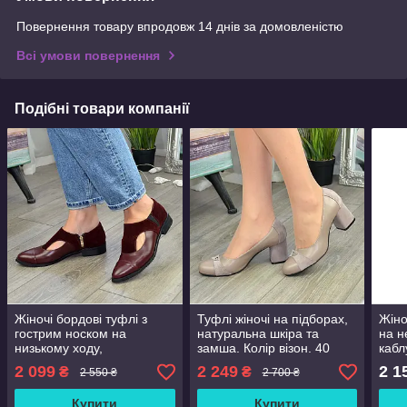
Повернення товару впродовж 14 днів за домовленістю
Всі умови повернення
Подібні товари компанії
Жіночі бордові туфлі з
Туфлі жіночі на підборах,
Жіно
гострим носком на
натуральна шкіра та
на н
низькому ходу,
замша. Колір візон. 40
кабл
натуральна шкіра та
розмір
та ш
2 099
2 249
2 1
₴
₴
2 550 ₴
2 700 ₴
замша. 41 розмір
Купити
Купити