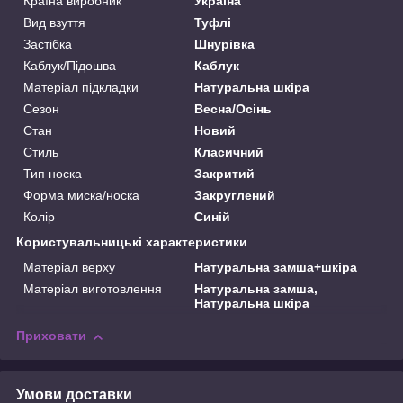
Країна виробник
Україна
Вид взуття
Туфлі
Застібка
Шнурівка
Каблук/Підошва
Каблук
Матеріал підкладки
Натуральна шкіра
Сезон
Весна/Осінь
Стан
Новий
Стиль
Класичний
Тип носка
Закритий
Форма миска/носка
Закруглений
Колір
Синій
Користувальницькі характеристики
Матеріал верху
Натуральна замша+шкіра
Матеріал виготовлення
Натуральна замша,
Натуральна шкіра
Приховати
Умови доставки