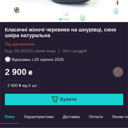
Класичні жіночі черевики на шнурівці, синя
шкіра натуральна
Під замовлення
Код: СК-1522/1 синяя кожа
Опт і роздріб
Відправка з
20 серпня 2026
2 900
₴
2 800 ₴
від 5 шт.
Купити
Опис
Характеристики
Доставка
Оплата
Умови п