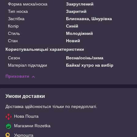
Форма миска/носка
Закруглений
Тип носка
Закритий
Застібка
Блискавка, Шнурівка
Колір
Синій
Стиль
Молодіжний
Стан
Новий
Користувальницькі характеристики
Сезон
Весна/осінь/зима
Матеріал підкладки
Байка/ хутро на вибір
Приховати
Умови доставки
Доставка здійснюється тільки по передоплаті.
Нова Пошта
Магазини Rozetka
Укрпошта