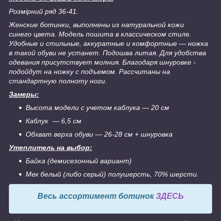
Розмірний ряд 36-41.
Женские ботинки, выполнены из натуральной кожи
синего цвета. Модель пошита в классическом стиле.
Удобные и стильные, аккуратные и комфортные ― ножка
в такой обуви не устанет. Подошва литая. Для удобства
одевания присутствует молния. Благодаря шнуровке -
подойдут на ножку с подъемом. Рассчитаны на
стандартную полноту ноги.
Замеры:
Высота модели с учетом каблука ― 20 см
Каблук ― 6,5 см
Обхват верха обуви ― 26-28 см + шнуровка
Утеплитель на выбор:
Байка (демисезонный вариант)
Мех белый (либо серый) полушерсть, 70% шерсти.
Весь ассортимент ботинок
ЗДЕСЬ