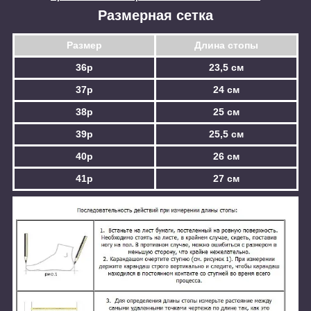
Размерная сетка
Размер
Длина стопы
36р
23,5 см
37р
24 см
38р
25 см
39р
25,5 см
40р
26 см
41р
27 см