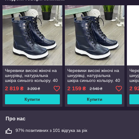
Черевики високі жіночі на
Черевики високі жіночі на
Чере
шнурівці, натуральна
шнурівці, натуральна
шнур
шкіра синього кольору. 40
шкіра синього кольору. 40
шкір
розмір
розмір
розм
2 819
2 159
2 9
₴
₴
3 200 ₴
2 540 ₴
Купити
Купити
Про нас
97% позитивних з 101 відгука за рік