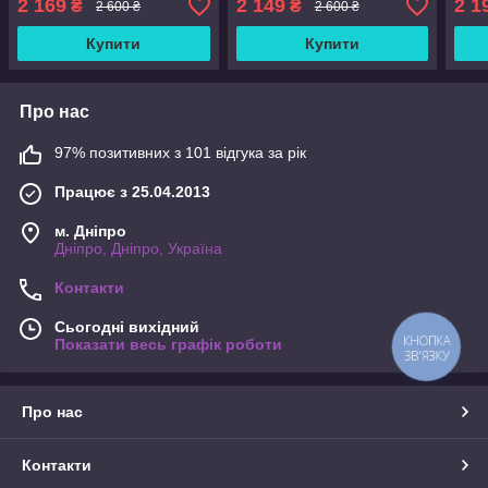
2 169
2 149
2 1
₴
₴
2 600 ₴
2 600 ₴
Купити
Купити
Про нас
97% позитивних з 101 відгука за рік
Працює з 25.04.2013
м. Дніпро
Дніпро, Дніпро, Україна
Контакти
Сьогодні вихідний
КНОПКА
Показати весь графік роботи
ЗВ'ЯЗКУ
Про нас
Контакти