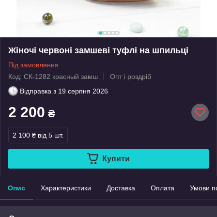
Жіночі червоні замшеві туфлі на шпильці
Під замовлення
Код: СК-1282 красный замш
Опт і роздріб
Відправка з
19 серпня 2026
2 200
₴
2 100 ₴
від 5 шт.
Купити
Опис
Характеристики
Доставка
Оплата
Умови п