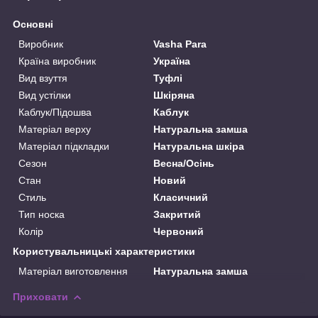
Основні
Виробник
Vasha Para
Країна виробник
Україна
Вид взуття
Туфлі
Вид устілки
Шкіряна
Каблук/Підошва
Каблук
Матеріал верху
Натуральна замша
Матеріал підкладки
Натуральна шкіра
Сезон
Весна/Осінь
Стан
Новий
Стиль
Класичний
Тип носка
Закритий
Колір
Червоний
Користувальницькі характеристики
Матеріал виготовлення
Натуральна замша
Приховати