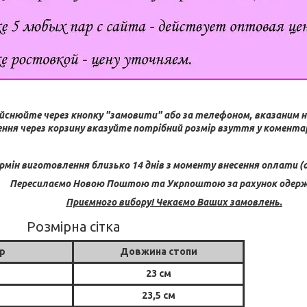
йснюйте через кнопку "замовити" або за телефоном, вказаним н
ння через корзину вказуйте потрібний розмір взуття у коментар
рмін виготовлення близько 14 днів з моменту внесення оплати (а
Пересилаємо Новою Поштою та Укрпоштою за рахунок одерж
Приємного вибору! Чекаємо Ваших замовлень.
Розмірна сітка
р
Довжина стопи
23 см
23,5 см