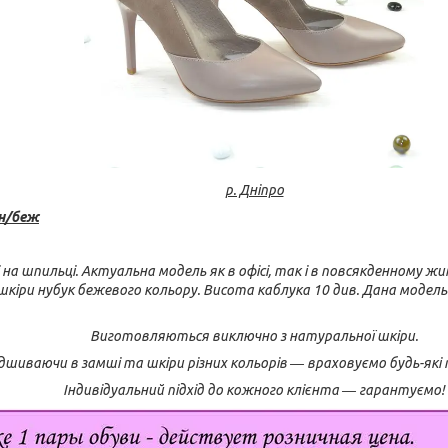
р. Дніпро
он/беж
і на шпильці. Актуальна модель як в офісі, так і в повсякденному ж
і шкіри нубук бежевого кольору. Висота каблука 10 див. Дана моде
Виготовляються виключно з натуральної шкіри.
шиваючи в замші та шкіри різних кольорів ― враховуємо будь-які
Індивідуальний підхід до кожного клієнта ― гарантуємо!