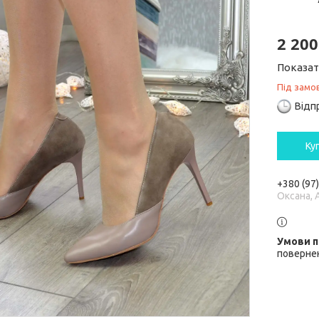
2 200
Показат
Під замо
Відп
Ку
+380 (97
Оксана, 
повернен