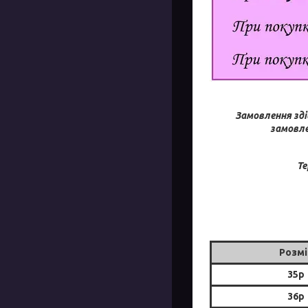
Замовлення зді
замовле
Те
Розмі
35р
36р