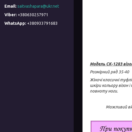
saitvashapara@ukr.net
+380630257971
+380933791683
Модель СК-1283 віз
Розмірний ряд 35-40
Жіночі класичні туфл
шкіри кольору візон 
повноту ноги.
Можливий від