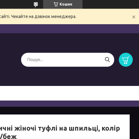
Кошик
сайті. Чекайте на дзвінок менеджера.
чні жіночі туфлі на шпильці, колір
н/беж