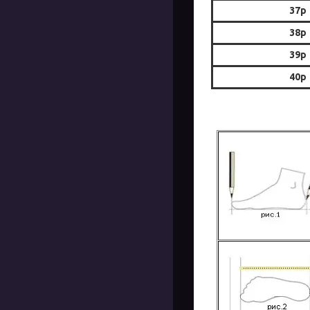
37р
38р
39р
40р