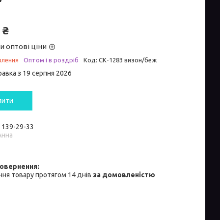
 ₴
и оптові ціни
влення
Оптом і в роздріб
Код:
СК-1283 визон/беж
равка з 19 серпня 2026
пити
) 139-29-33
Анна
ня товару протягом 14 днів
за домовленістю