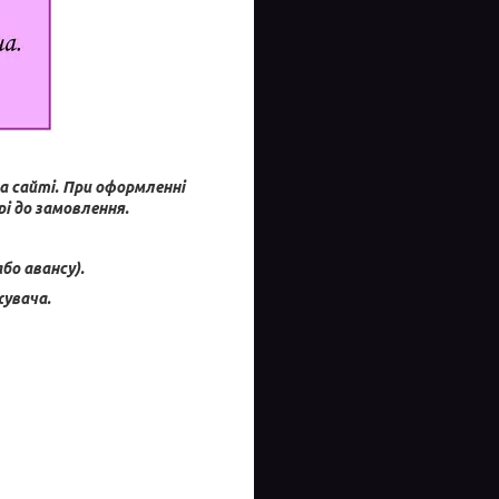
а сайті.
При оформленні
і до замовлення.
бо авансу).
увача.