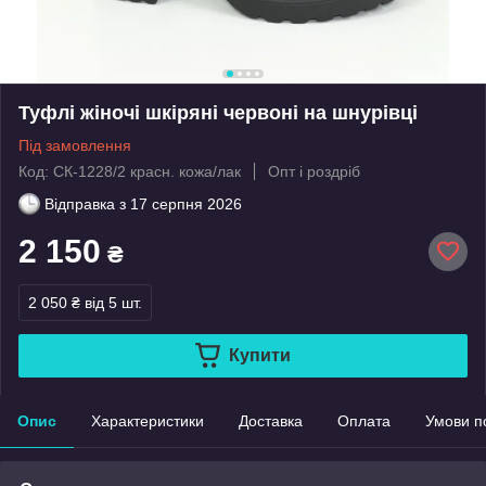
Туфлі жіночі шкіряні червоні на шнурівці
Під замовлення
Код: СК-1228/2 красн. кожа/лак
Опт і роздріб
Відправка з
17 серпня 2026
2 150
₴
2 050 ₴
від 5 шт.
Купити
Опис
Характеристики
Доставка
Оплата
Умови п