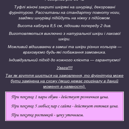
Туфлі жіночі закриті шкіряні на шнурівці, декоровані
фурнітурою.
Р
ассчитаны на стандартну повноту ноги,
завдяки шнурівці підійдуть на ніжку з підйомом.
Висота каблука 8,5 см, підошви попереду 2 див.
Виготовляються виключно з натуральної шкіри і лакової
шкіри.
Можливий відшиваючи в замші та шкіри різних кольорів ―
враховуємо будь-які побажання замовника.
Індивідуальний підхід до кожного клієнта ― гарантуємо!
Увага!!!!
Так як взуття шиється на замовлення, то фурнітура може
бути замінена на схожу (якщо немає оригіналу в даний
момент в наявності).