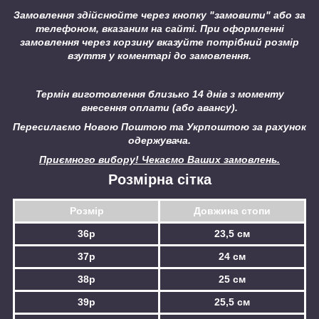
Замовлення здійснюйте через кнопку "замовити" або за
телефоном, вказаним на сайті.
При оформленні
замовлення через корзину вказуйте потрібний розмір
взуття у коментарі до замовлення.
Термін виготовлення близько 14 днів з моменту
внесення оплати (або авансу).
Пересилаємо Новою Поштою та Укрпоштою за рахунок
одержувача.
Приємного вибору! Чекаємо Ваших замовлень.
Розмірна сітка
Розмір
Довжина стопи
36р
23,5 см
37р
24 см
38р
25 см
39р
25,5 см