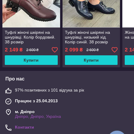
Туфлі жіночі шкіряні на
Туфлі жіночі шкіряні на
Жіно
шнурівці. Колір бордовий.
шнурівці, низький хід.
на ш
38 розмір
Колір синій. 38 розмір
2 149
2 099
2 1
₴
₴
2 600 ₴
2 600 ₴
Купити
Купити
Про нас
97% позитивних з 101 відгука за рік
Працює з 25.04.2013
м. Дніпро
Дніпро, Дніпро, Україна
Контакти