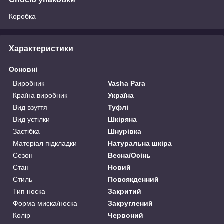
Коробка
Характеристики
Основні
Виробник
Vasha Para
Країна виробник
Україна
Вид взуття
Туфлі
Вид устілки
Шкіряна
Застібка
Шнурівка
Матеріал підкладки
Натуральна шкіра
Сезон
Весна/Осінь
Стан
Новий
Стиль
Повсякденний
Тип носка
Закритий
Форма миска/носка
Закруглений
Колір
Червоний