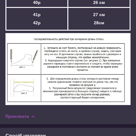
40р
26 см
41р
27 см
42р
28см
Приховати
Спосіб упаковки