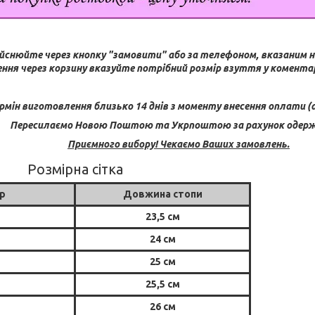
йснюйте через кнопку "замовити" або за телефоном, вказаним н
ння через корзину вказуйте потрібний розмір взуття у коментар
рмін виготовлення близько 14 днів з моменту внесення оплати (а
Пересилаємо Новою Поштою та Укрпоштою за рахунок одерж
Приємного вибору! Чекаємо Ваших замовлень.
Розмірна сітка
р
Довжина стопи
23,5 см
24 см
25 см
25,5 см
26 см