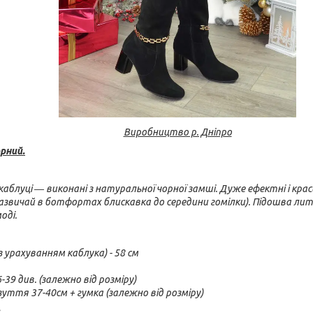
Виробництво р. Дніпро
рний.
аблуці ― виконані з натуральної чорної замші. Дуже ефектні і крас
зазвичай в ботфортах блискавка до середини гомілки). Підошва лит
оді.
з урахуванням каблука) - 58 см
-39 див. (залежно від розміру)
уття 37-40см + гумка (залежно від розміру)