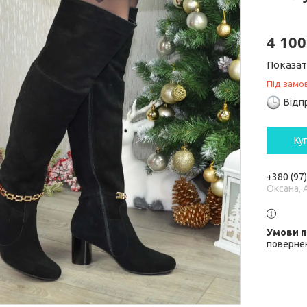
4 100
Показат
Під замо
Відп
Ку
+380 (97
Оксана, 
повернен