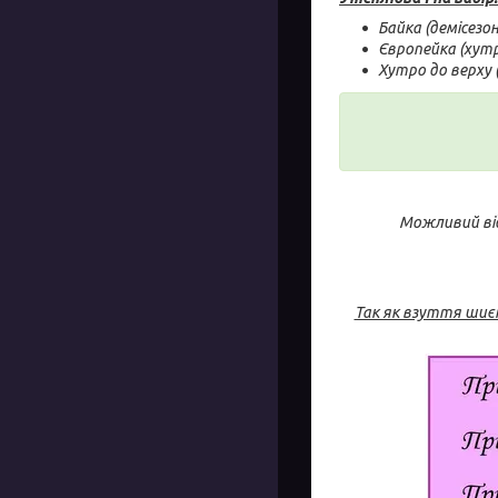
Байка (демісезо
Європейка (хутр
Хутро до верху 
Можливий від
Так як взуття шиєт