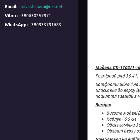
saitvashapara@ukr.net
+380630257971
+380933791683
Модель СК-1702/1 чо
Розмірний ряд 36-41.
Ботфорти жіночі на к
Блискавка до верху (
пошиття завжди в м
Заміри:
Висота моделі (
Каблук - 6,5 см
Обсяг гомілки 36
Обхват верху вз
Утеплювач на вибір: