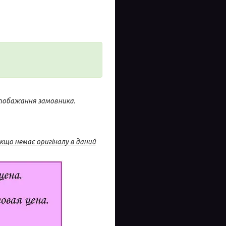
 побажання замовника.
кщо немає оригіналу в даний