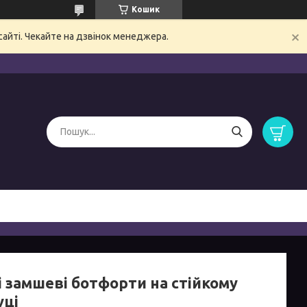
Кошик
сайті. Чекайте на дзвінок менеджера.
і замшеві ботфорти на стійкому
уці