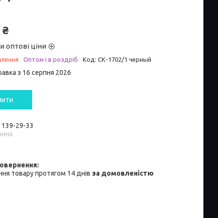
 ₴
и оптові ціни
влення
Оптом і в роздріб
Код:
СК-1702/1 черный
равка з 16 серпня 2026
пити
) 139-29-33
Анна
ня товару протягом 14 днів
за домовленістю