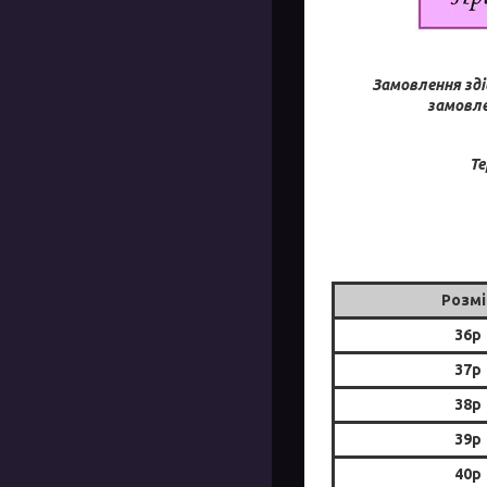
Замовлення зді
замовле
Те
Розмі
36р
37р
38р
39р
40р