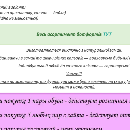
нний варіант)
о по щиколотку, халява ― байка).
(ціна не змінюється)
Весь асортимент ботфортів
ТУТ
Виготовляються виключно з натуральної замші.
шиваючи в замші та шкіри різних кольорів ― враховуємо будь-які
Індивідуальний підхід до кожного клієнта ― гарантуємо!
Увага!!!!
ься на замовлення, то фурнітура може бути замінена на схожу (я
момент в наявності).