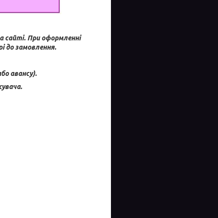
а сайті.
При оформленні
і до замовлення.
бо авансу).
увача.