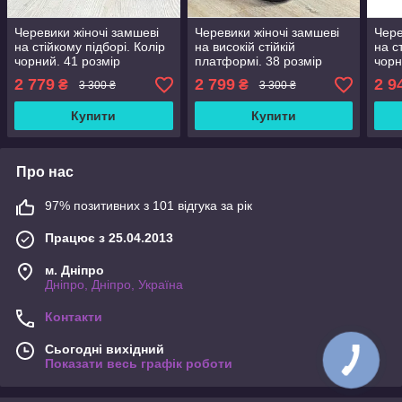
Черевики жіночі замшеві
Черевики жіночі замшеві
Чере
на стійкому підборі. Колір
на високій стійкій
на с
чорний. 41 розмір
платформі. 38 розмір
чорн
2 779
2 799
2 9
₴
₴
3 300 ₴
3 300 ₴
Купити
Купити
Про нас
97% позитивних з 101 відгука за рік
Працює з 25.04.2013
м. Дніпро
Дніпро, Дніпро, Україна
Контакти
Сьогодні вихідний
Показати весь графік роботи