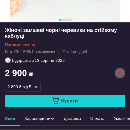
Жіночі замшеві чорні черевики на стійкому
каблуці
Під замовлення
Код: СК-1599/1 замш/кожа
Опт і роздріб
Відправка з
19 серпня 2026
2 900
₴
2 800 ₴
від 5 шт.
Купити
Опис
Характеристики
Доставка
Оплата
Умови п