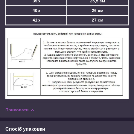
39р
25,5 см
40р
26 см
41р
27 см
Приховати
Спосіб упаковки