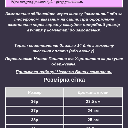
Замовлення здійснюйте через кнопку "замовити" або за
телефоном, вказаним на сайті.
При оформленні
замовлення через корзину вказуйте потрібний розмір
взуття у коментарі до замовлення.
Термін виготовлення близько 14 днів з моменту
внесення оплати (або авансу).
Пересилаємо Новою Поштою та Укрпоштою за рахунок
одержувача.
Приємного вибору! Чекаємо Ваших замовлень.
Розмірна сітка
Розмір
Довжина стопи
36р
23,5 см
37р
24 см
38р
25 см