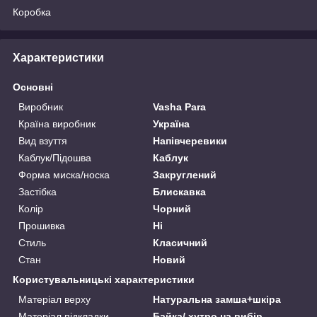
Коробка
Характеристики
Основні
Виробник
Vasha Para
Країна виробник
Україна
Вид взуття
Напівчеревики
Каблук/Підошва
Каблук
Форма миска/носка
Закруглений
Застібка
Блискавка
Колір
Чорний
Прошивка
Ні
Стиль
Класичний
Стан
Новий
Користувальницькі характеристики
Матеріал верху
Натуральна замша+шкіра
Матеріал підкладки
Байка/ хутро на вибір