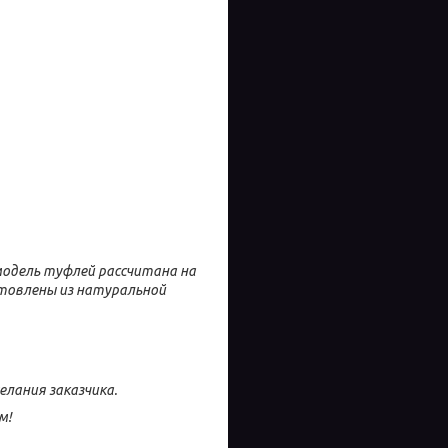
 модель туфлей рассчитана на
товлены из натуральной
лания заказчика.
м!