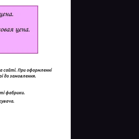
а сайті.
При оформленні
і до замовлення.
ті фабрики.
увача.