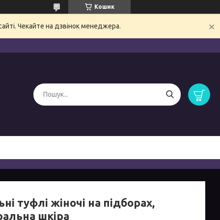
Кошик
сайті. Чекайте на дзвінок менеджера.
ні туфлі жіночі на підборах,
ральна шкіра