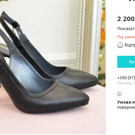
2 200
Показат
Під замо
Відп
Ку
+380 (97
Оксана, 
повернен