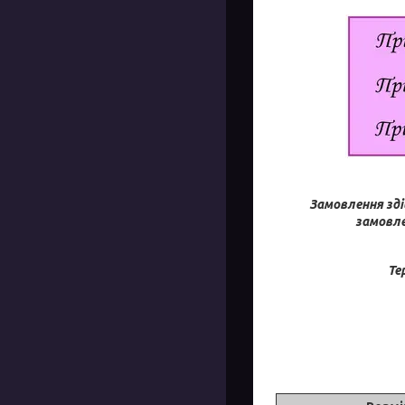
Замовлення зді
замовле
Те