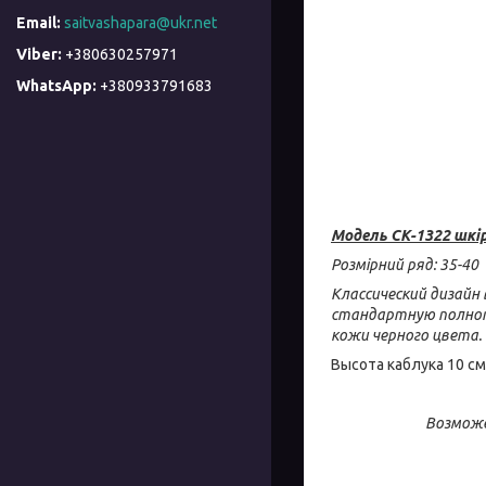
saitvashapara@ukr.net
+380630257971
+380933791683
Модель СК-1322 шкі
Розмірний ряд: 35-40
Классический дизайн 
стандартную полнот
кожи черного цвета.
Высота каблука 10 см
Возможе