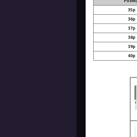
Розмі
35р
36р
37р
38р
39р
40р