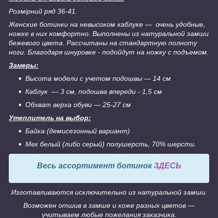
Розмірний ряд 36-41.
Женские ботинки на невысоком каблуке ― очень удобные,
ножке в них комфортно. Выполнены из натуральной замши
бежевого цвета. Рассчитаны на стандартную полноту
ноги. Благодаря шнуровке - подойдут на ножку с подъемом.
Замеры:
Высота модели с учетом подошвы ― 14 см
Каблук ― 3 см, подошва впереди - 1,5 см
Обхват верха обуви ― 25-27 см
Утеплитель на выбор:
Байка (демисезонный вариант)
Мех белый (либо серый) полушерсть, 70% шерсти.
Весь ассортимент ботинок
ЗДЕСЬ
Изготавливаются исключительно из натуральной замши.
Возможен отшив в замше и коже разных цветов ―
учитываем любые пожелания заказчика.