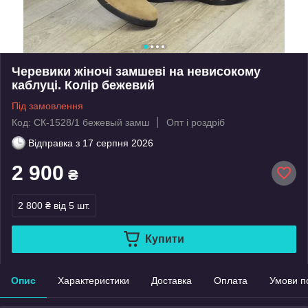
Черевики жіночі замшеві на невисокому
каблуці. Колір бежевий
Під замовлення
Код: СК-1528/1 бежевый замш
Опт і роздріб
Відправка з
17 серпня 2026
2 900
₴
2 800 ₴
від 5 шт.
Купити
Опис
Характеристики
Доставка
Оплата
Умови п