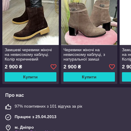
Замшеві черевики жіночі
Черевики жіночі на
Замш
на невисокому каблуці.
невисокому каблуці, з
на н
Колір коричневий
натуральної замші
Колі
бежевого кольору
2 900
2 900
2 9
₴
₴
Купити
Купити
Про нас
97% позитивних з 101 відгука за рік
Працює з 25.04.2013
м. Дніпро