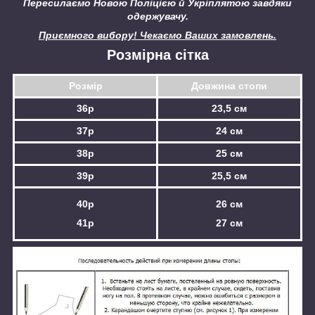
Пересилаємо Новою Поліцією й Укріплятою завдяки
одержувачу.
Приємного вибору! Чекаємо Ваших замовлень.
Розмірна сітка
Розмір
Довжина стопи
36р
23,5 см
37р
24 см
38р
25 см
39р
25,5 см
40р
26 см
41р
27 см