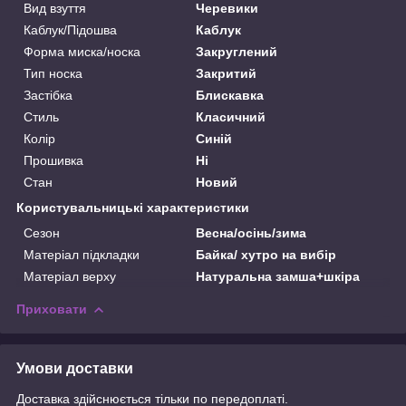
Вид взуття
Черевики
Каблук/Підошва
Каблук
Форма миска/носка
Закруглений
Тип носка
Закритий
Застібка
Блискавка
Стиль
Класичний
Колір
Синій
Прошивка
Ні
Стан
Новий
Користувальницькі характеристики
Сезон
Весна/осінь/зима
Матеріал підкладки
Байка/ хутро на вибір
Матеріал верху
Натуральна замша+шкіра
Приховати
Умови доставки
Доставка здійснюється тільки по передоплаті.