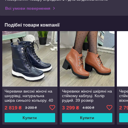
Всі умови повернення
Подібні товари компанії
Черевики високі жіночі на
Черевики жіночі шкіряні на
Чере
шнурівці, натуральна
стійкому каблуці. Колір
стій
шкіра синього кольору. 40
рудий. 39 розмір
візо
розмір
2 819
3 299
2 7
₴
₴
3 200 ₴
4 800 ₴
Купити
Купити