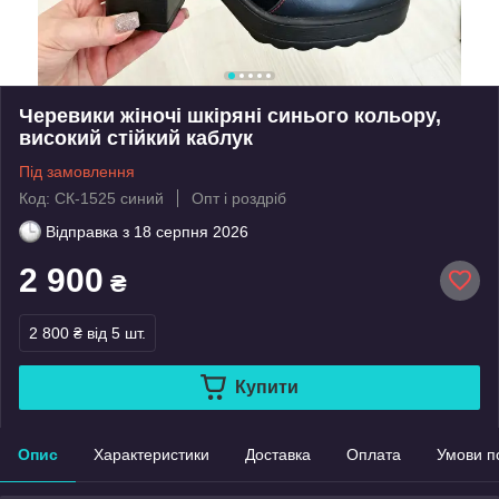
Черевики жіночі шкіряні синього кольору,
високий стійкий каблук
Під замовлення
Код: СК-1525 синий
Опт і роздріб
Відправка з
18 серпня 2026
2 900
₴
2 800 ₴
від 5 шт.
Купити
Опис
Характеристики
Доставка
Оплата
Умови п