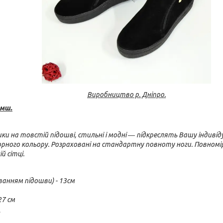
Виробництво р. Дніпро.
амш.
ки на товстій підошві, стильні і модні ― підкреслять Вашу індивід
рного кольору. Розраховані на стандартну повноту ноги. Повномір
й сітці.
ванням підошви) - 13см
27 см