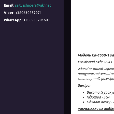
saitvashapara@ukr.net
+380630257971
+380933791683
Модель СК-1550/1 з
Розмірний ряд: 36-41.
Жіночі замшеві череви
натуральної замші чо
стандартній розмірні
Заміри:
Висота (з ураху
Підошва - 3см
Обхват верху - 
Утеплювач на вибір: