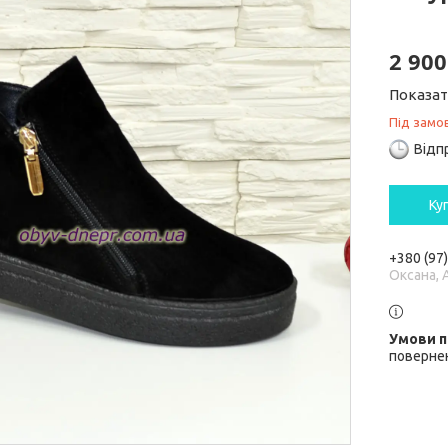
2 900
Показат
Під замо
Відп
Ку
+380 (97
Оксана, 
повернен