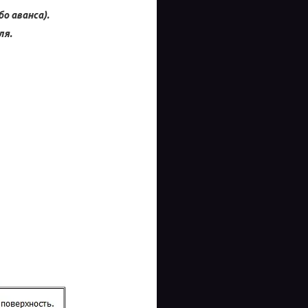
о аванса).
ля.