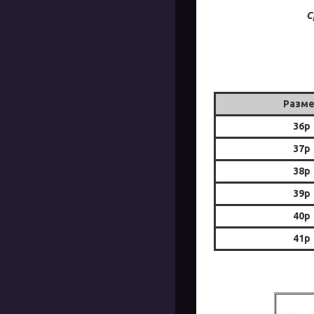
С
Разм
36р
37р
38р
39р
40р
41р