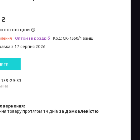
 ₴
и оптові ціни
влення
Оптом і в роздріб
Код:
СК-1550/1 замш
равка з 17 серпня 2026
пити
) 139-29-33
Анна
ня товару протягом 14 днів
за домовленістю