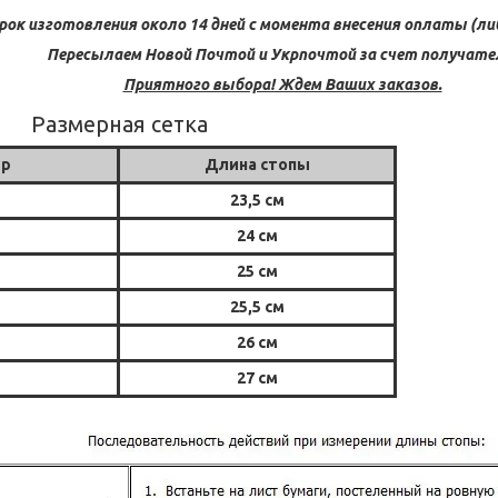
рок изготовления около 14 дней с момента внесения оплаты (либ
Пересылаем Новой Почтой и Укрпочтой за счет получате
Приятного выбора! Ждем Ваших заказов.
Размерная сетка
ер
Длина стопы
23,5 см
24 см
25 см
25,5 см
26 см
27 см