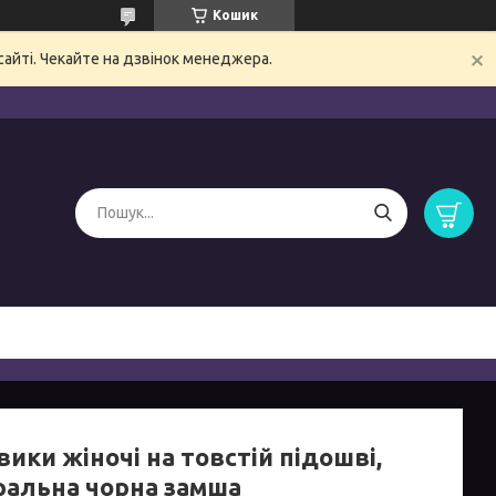
Кошик
сайті. Чекайте на дзвінок менеджера.
ики жіночі на товстій підошві,
ральна чорна замша