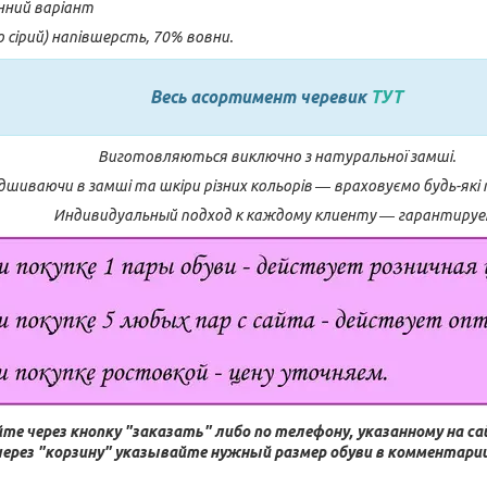
онний варіант
о сірий) напівшерсть, 70% вовни.
Весь асортимент черевик
ТУТ
Виготовляються виключно з натуральної замші.
шиваючи в замші та шкіри різних кольорів ― враховуємо будь-які
Индивидуальный подход к каждому клиенту ― гарантируе
те через кнопку "заказать" либо по телефону, указанному на с
через "корзину" указывайте нужный размер обуви в комментарии 