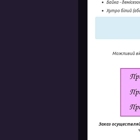
Байка - демісез
Хутро білий (аб
Можливий від
Заказ осуществляй