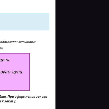
 побажання замовника.
м!
айте.
При оформлении заказа
к заказу.