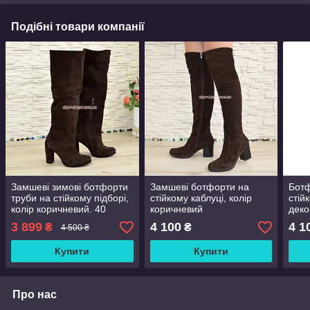
Подібні товари компанії
Замшеві зимові ботфорти
Замшеві ботфорти на
Ботф
труби на стійкому підборі,
стійкому каблуці, колір
стій
колір коричневий. 40
коричневий
деко
розмір
вста
3 899
4 100
4 1
₴
₴
4 500 ₴
Купити
Купити
Про нас