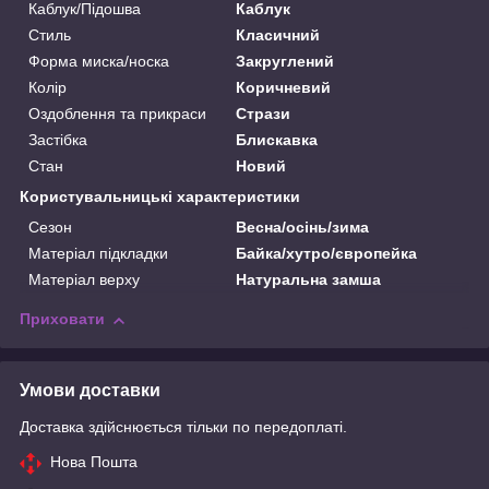
Каблук/Підошва
Каблук
Стиль
Класичний
Форма миска/носка
Закруглений
Колір
Коричневий
Оздоблення та прикраси
Стрази
Застібка
Блискавка
Стан
Новий
Користувальницькі характеристики
Сезон
Весна/осінь/зима
Матеріал підкладки
Байка/хутро/європейка
Матеріал верху
Натуральна замша
Приховати
Умови доставки
Доставка здійснюється тільки по передоплаті.
Нова Пошта