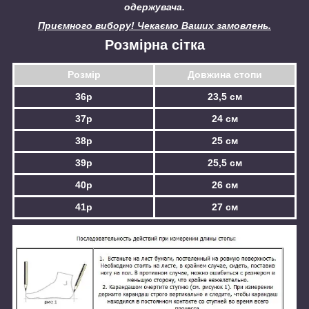
одержувача.
Приємного вибору! Чекаємо Ваших замовлень.
Розмірна сітка
Розмір
Довжина стопи
36р
23,5 см
37р
24 см
38р
25 см
39р
25,5 см
40р
26 см
41р
27 см