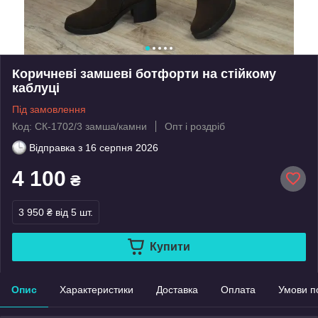
Коричневі замшеві ботфорти на стійкому
каблуці
Під замовлення
Код: СК-1702/3 замша/камни
Опт і роздріб
Відправка з
16 серпня 2026
4 100
₴
3 950 ₴
від 5 шт.
Купити
Опис
Характеристики
Доставка
Оплата
Умови п