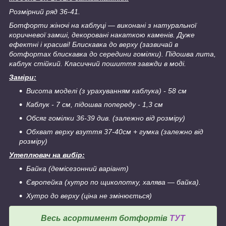
Розмірний ряд 36-41.
Ботфорти жіночі на каблуці ― виконані з натуральної
коричневої замші, декоровані накаткою каменів. Дуже
ефектні і красиві! Блискавка до верху (зазвичай в
ботфортах блискавка до середини гомілки). Підошва лита,
каблук стійкий. Класичний пошиття завжди в моді.
Заміри:
Висота моделі (з урахуванням каблука) - 58 см
Каблук - 7 см, підошва попереду - 1,3 см
Обсяг гомілки 36-39 див. (залежно від розміру)
Обхват верху взуття 37-40см + гумка (залежно від
розміру)
Утеплювач на вибір:
Байка (демісезонний варіант)
Європейка (хутро по щиколотку, халява ― байка).
Хутро до верху (ціна не змінюється)
Весь асортимент ботфортів
ТУТ