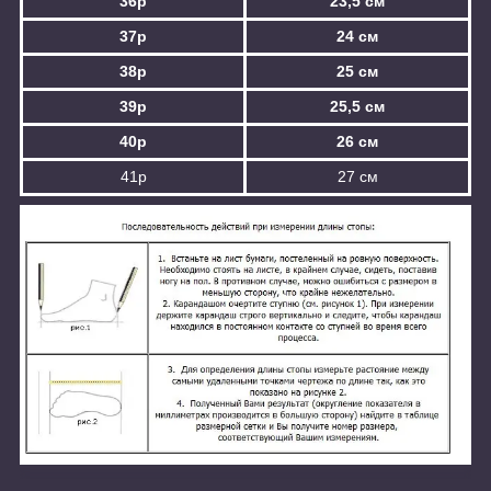
36р
23,5 см
37р
24 см
38р
25 см
39р
25,5 см
40р
26 см
41р
27 см