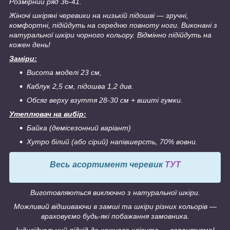
Розмірний ряд 36-41.
Жіночі шкіряні черевики на низькій підошві ― зручні,
комфортні, підійдуть на середню повноту ноги. Виконані з
натуральної шкіри чорного кольору. Відмінно підійдуть на
кожен день!
Заміри:
Висота моделі 23 см,
Каблук 2,5 см, підошва 1,2 див.
Обсяг верху взуття 28-30 см + вшиті гумки.
Утеплювач на вибір:
Байка (демісезонний варіант)
Хутро білий (або сірий) напівшерсть, 70% вовни.
Весь асортимент черевик
ТУТ
Виготовляються виключно з натуральної шкіри.
Можливий відшиваючи в замші та шкіри різних кольорів ―
враховуємо будь-які побажання замовника.