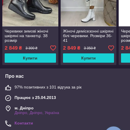
Черевики зимові жіночі
Жіночі демісезонні шкіряні
Чере
шкіряні на танкетці. 38
білі черевики. Розміри 36-
шкір
розмір
41
розм
2 849
2 849
2 8
₴
₴
3 300 ₴
3 350 ₴
Купити
Купити
Про нас
97% позитивних з 101 відгука за рік
Працює з 25.04.2013
м. Дніпро
Дніпро, Дніпро, Україна
Контакти