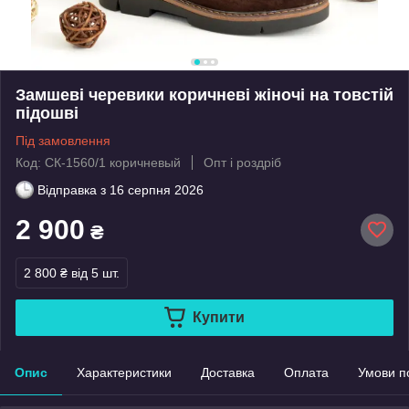
Замшеві черевики коричневі жіночі на товстій
підошві
Під замовлення
Код: СК-1560/1 коричневый
Опт і роздріб
Відправка з
16 серпня 2026
2 900
₴
2 800 ₴
від 5 шт.
Купити
Опис
Характеристики
Доставка
Оплата
Умови п