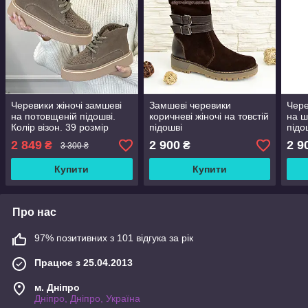
Черевики жіночі замшеві
Замшеві черевики
Чере
на потовщеній підошві.
коричневі жіночі на товстій
на ш
Колір візон. 39 розмір
підошві
підо
2 849
2 900
2 9
₴
₴
3 300 ₴
Купити
Купити
Про нас
97% позитивних з 101 відгука за рік
Працює з 25.04.2013
м. Дніпро
Дніпро, Дніпро, Україна