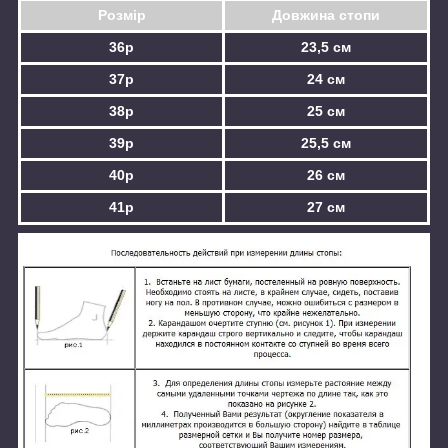
Розмір
Довжина стопи
36р
23,5 см
37р
24 см
38р
25 см
39р
25,5 см
40р
26 см
41р
27 см