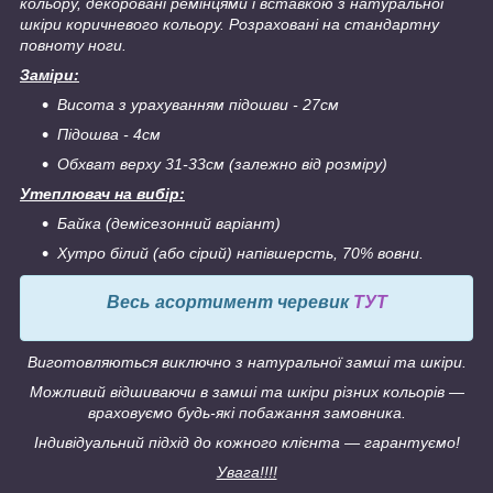
кольору, декоровані ремінцями і вставкою з натуральної
шкіри коричневого кольору. Розраховані на стандартну
повноту ноги.
Заміри:
Висота з урахуванням підошви - 27см
Підошва - 4см
Обхват верху 31-33см (залежно від розміру)
Утеплювач на вибір:
Байка (демісезонний варіант)
Хутро білий (або сірий) напівшерсть, 70% вовни.
Весь асортимент черевик
ТУТ
Виготовляються виключно з натуральної замші та шкіри.
Можливий відшиваючи в замші та шкіри різних кольорів ―
враховуємо будь-які побажання замовника.
Індивідуальний підхід до кожного клієнта ― гарантуємо!
Увага!!!!