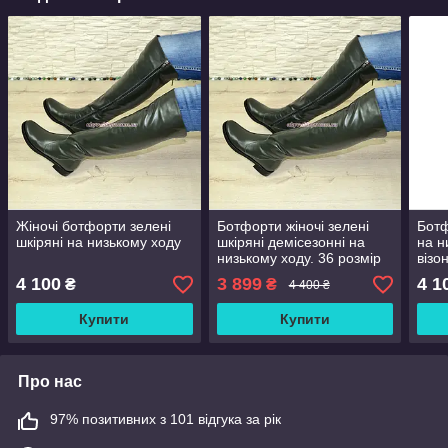
Жіночі ботфорти зелені
Ботфорти жіночі зелені
Ботф
шкіряні на низькому ходу
шкіряні демісезонні на
на н
низькому ходу. 36 розмір
візо
4 100
3 899
4 1
₴
₴
4 400 ₴
Купити
Купити
Про нас
97% позитивних з 101 відгука за рік