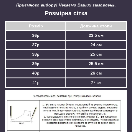
Приємного вибору! Чекаємо Ваших замовлень.
Розмірна сітка
Розмір
Довжина стопи
36р
23,5 см
37р
24 см
38р
25 см
39р
25,5 см
40р
26 см
41р
27 см