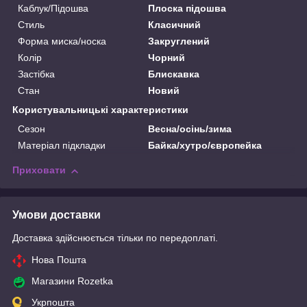
Каблук/Підошва
Плоска підошва
Стиль
Класичний
Форма миска/носка
Закруглений
Колір
Чорний
Застібка
Блискавка
Стан
Новий
Користувальницькі характеристики
Сезон
Весна/осінь/зима
Матеріал підкладки
Байка/хутро/європейка
Приховати
Умови доставки
Доставка здійснюється тільки по передоплаті.
Нова Пошта
Магазини Rozetka
Укрпошта