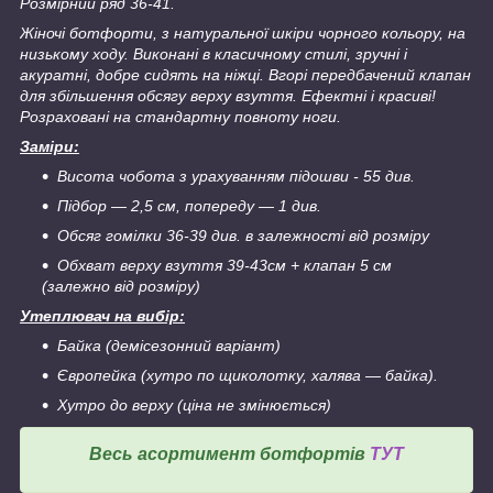
Розмірний ряд 36-41.
Жіночі ботфорти, з натуральної шкіри чорного кольору, на
низькому ходу. Виконані в класичному стилі, зручні і
акуратні, добре сидять на ніжці. Вгорі передбачений клапан
для збільшення обсягу верху взуття. Ефектні і красиві!
Розраховані на стандартну повноту ноги.
Заміри:
Висота чобота з урахуванням підошви - 55 див.
Підбор ― 2,5 см, попереду
―
1 див.
Обсяг гомілки 36-39 див. в залежності від розміру
Обхват верху взуття 39-43см + клапан 5 см
(залежно від розміру)
Утеплювач на вибір:
Байка (демісезонний варіант)
Європейка (хутро по щиколотку, халява ― байка).
Хутро до верху (ціна не змінюється)
Весь асортимент ботфортів
ТУТ