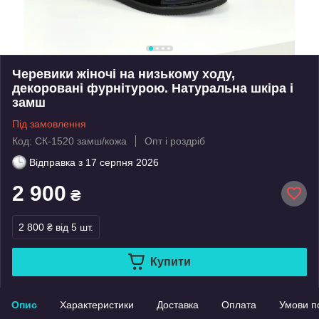
Черевики жіночі на низькому ходу,
декоровані фурнітурою. Натуральна шкіра і
замш
Під замовлення
Код: СК-1520 замш/кожа
Опт і роздріб
Відправка з
17 серпня 2026
2 900
₴
2 800 ₴
від 5 шт.
Купити
Опис
Характеристики
Доставка
Оплата
Умови п