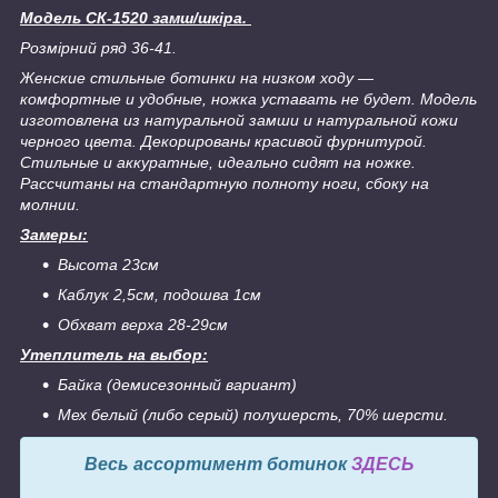
Модель СК-1520 замш/шкіра.
Розмірний ряд 36-41.
Женские стильные ботинки на низком ходу ―
комфортные и удобные, ножка уставать не будет. Модель
изготовлена из натуральной замши и натуральной кожи
черного цвета. Декорированы красивой фурнитурой.
Стильные и аккуратные, идеально сидят на ножке.
Рассчитаны на стандартную полноту ноги, сбоку на
молнии.
Замеры:
Высота 23см
Каблук 2,5см, подошва 1см
Обхват верха 28-29см
Утеплитель на выбор:
Байка (демисезонный вариант)
Мех белый (либо серый) полушерсть, 70% шерсти.
Весь ассортимент ботинок
ЗДЕСЬ