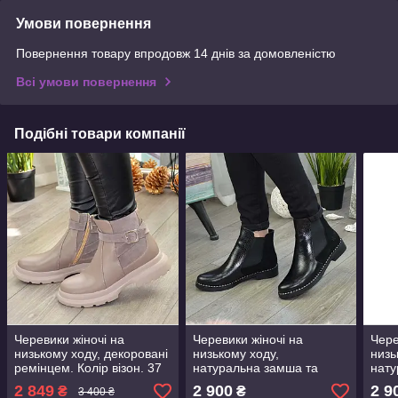
Умови повернення
Повернення товару впродовж 14 днів за домовленістю
Всі умови повернення
Подібні товари компанії
Черевики жіночі на
Черевики жіночі на
Чере
низькому ходу, декоровані
низькому ходу,
низь
ремінцем. Колір візон. 37
натуральна замша та
нату
розмір
шкіра "пітон"
зам
2 849
2 900
2 9
₴
₴
3 400 ₴