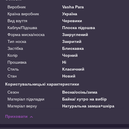
Виробник
Vasha Para
Країна виробник
Україна
Вид взуття
Черевики
Каблук/Підошва
Плоска підошва
Форма миска/носка
Закруглений
Тип носка
Закритий
Застібка
Блискавка
Колір
Чорний
Прошивка
Ні
Стиль
Класичний
Стан
Новий
Користувальницькі характеристики
Сезон
Весна/осінь/зима
Матеріал підкладки
Байка/ хутро на вибір
Матеріал верху
Натуральна замша+шкіра
Приховати