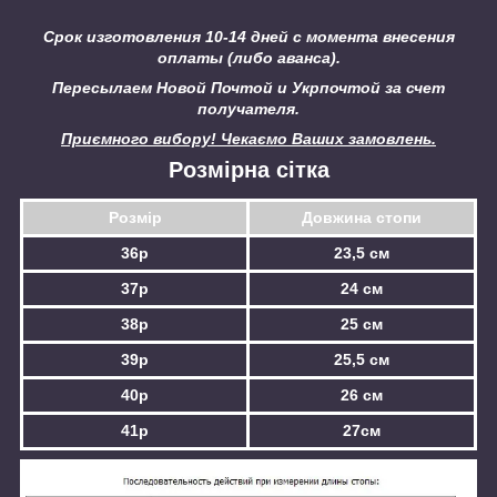
Срок изготовления 10-14 дней с момента внесения
оплаты (либо аванса).
Пересылаем Новой Почтой и Укрпочтой за счет
получателя.
Приємного вибору! Чекаємо Ваших замовлень.
Розмірна сітка
Розмір
Довжина стопи
36р
23,5 см
37р
24 см
38р
25 см
39р
25,5 см
40р
26 см
41р
27см