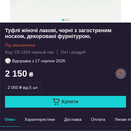
Туфлі жіночі лакові, чорні з загостреним
носком, декоровані фурнітурою.
Під замовлення
Код: СК-1204 черный лак
Опт і роздріб
Відправка з
17 серпня 2026
2 150
₴
2 050 ₴
від 5 шт.
Купити
Опис
Характеристики
Доставка
Оплата
Умови п