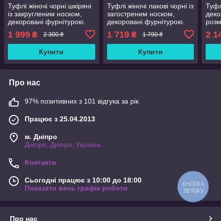
Туфлі жіночі чорні шкіряні
Туфлі жіночі лакові чорні із
Туфл
із закругленим носком,
загостреним носком,
деко
декоровані фурнітурою.
декоровані фурнітурою.
розм
36 розмір
41 розмір
1 999
1 719
2 1
₴
₴
2 300 ₴
1 790 ₴
Купити
Купити
Про нас
97% позитивних з 101 відгука за рік
Працює з 25.04.2013
м. Дніпро
Дніпро, Дніпро, Україна
Контакти
Сьогодні працює з 10:00 до 18:00
КНОПКА
Показати весь графік роботи
ЗВ'ЯЗКУ
Про нас