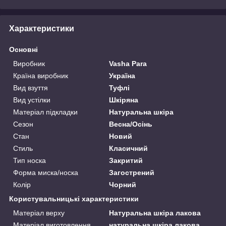
Характеристики
Основні
Виробник
Vasha Para
Країна виробник
Україна
Вид взуття
Туфлі
Вид устілки
Шкіряна
Матеріал підкладки
Натуральна шкіра
Сезон
Весна/Осінь
Стан
Новий
Стиль
Класичний
Тип носка
Закритий
Форма миска/носка
Загострений
Колір
Чорний
Користувальницькі характеристики
Матеріал верху
Натуральна шкіра лакова
Матеріал виготовлення
натуральна шкіра лакова