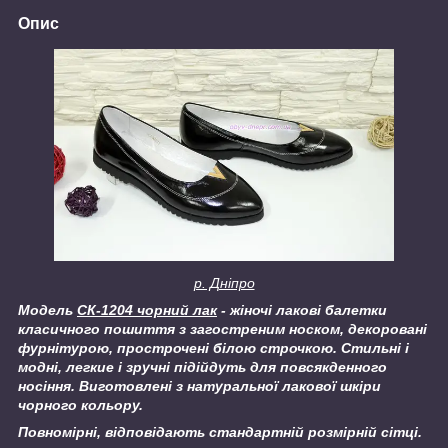
Опис
р. Дніпро
Модель
СК-1204 чорний лак
- жіночі лакові балетки
класичного пошиття з загостреним носком, декоровані
фурнітурою, прострочені білою строчкою
.
Стильні і
модні, л
егкие і зручні
підійдуть для повсякденного
носіння. Виготовлені з натуральної лакової шкіри
чорного кольору.
Повномірні, відповідають стандартній розмірній сітці.