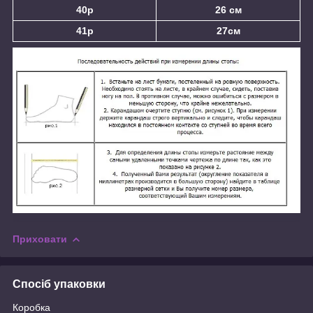
40р
26 см
41р
27см
Приховати
Спосіб упаковки
Коробка