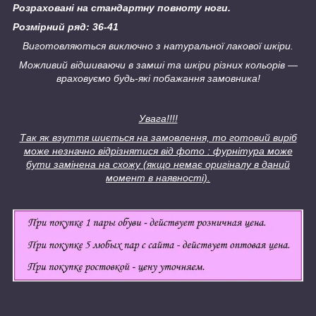
Розраховані на стандартну повноту ноги.
Розмірний ряд: 36-41
Виготовляються виключно з натуральної лакової шкіри.
Можливий відшиваючи в замші та шкіри різних кольорів ―
враховуємо будь-які побажання замовника!
Увага!!!!
Так як взуття шиється на замовлення, то готовий виріб
може незначно відрізнятися від фото : фурнітура може
бути замінена на схожу (якщо немає оригіналу в даний
момент в наявності).