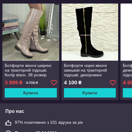
Ботфорти жіночі шкіряні
Ботфорти чорні жіночі
Ботф
на тракторній підошві.
замшеві на тракторній
демі
Колір візон. 38 розмір
підошві, декоровані
підо
блискавкою
розм
3 899
4 100
4 6
₴
₴
4 700 ₴
Купити
Купити
Про нас
97% позитивних з 101 відгука за рік