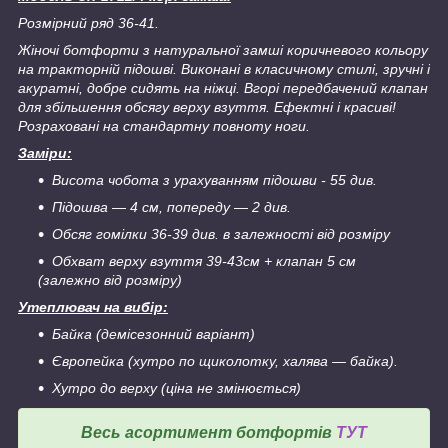
Розмірний ряд 36-41.
Жіночі ботфорти з натуральної замші коричневого кольору
на тракторній підошві. Виконані в класичному стилі, зручні і
акуратні, добре сидять на ніжці. Вгорі передбачений клапан
для збільшення обсягу верху взуття. Ефектні і красиві!
Розраховані на стандартну повноту ноги.
Заміри:
Висота чобота з урахуванням підошви - 55 див.
Підошва ― 4 см, попереду
―
2 див.
Обсяг гомілки 36-39 див. в залежності від розміру
Обхват верху взуття 39-43см + клапан 5 см
(залежно від розміру)
Утеплювач на вибір:
Байка (демісезонний варіант)
Європейка (хутро по щиколотку, халява ― байка).
Хутро до верху (ціна не змінюється)
Весь асортимент ботфортів
ТУТ