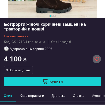
Ботфорти жіночі коричневі замшеві на
тракторній підошві
Під замовлення
Код: СК-1712/4 кор. замша
Опт і роздріб
Відправка з
16 серпня 2026
4 100
₴
3 950 ₴
від 5 шт.
Купити
Опис
Характеристики
Доставка
Оплата
Умови п