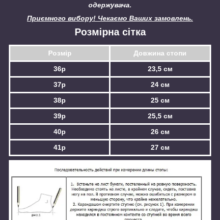
одержувача.
Приємного вибору! Чекаємо Ваших замовлень.
Розмірна сітка
Розмір
Довжина стопи
36р
23,5 см
37р
24 см
38р
25 см
39р
25,5 см
40р
26 см
41р
27 см