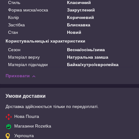
Стиль
Класичний
Форма миска/носка
Закруглений
Колір
Коричневий
Застібка
Блискавка
Стан
Новий
Користувальницькі характеристики
Сезон
Весна/осінь/зима
Матеріал верху
Натуральна замша
Матеріал підкладки
Байка/хутро/європейка
Приховати
Умови доставки
Доставка здійснюється тільки по передоплаті.
Нова Пошта
Магазини Rozetka
Укрпошта