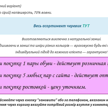
нний варіант)
о сірий) напівшерсть, 70% вовни.
Весь асортимент черевик
ТУТ
Виготовляються виключно з натуральної замші.
шиваючи в замші та шкіри різних кольорів ― враховуємо будь-які
Індивідуальний підхід до кожного клієнта ― гарантуємо!
йснюйте через кнопку "замовити" або за телефоном, вказаним н
ння через корзину вказуйте потрібний розмір взуття у коментар