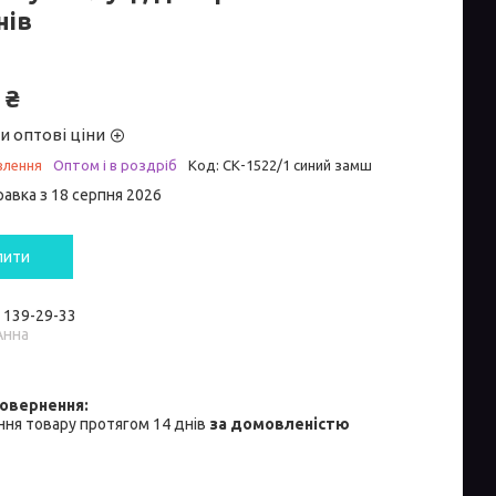
нів
 ₴
и оптові ціни
влення
Оптом і в роздріб
Код:
СК-1522/1 синий замш
равка з 18 серпня 2026
пити
) 139-29-33
Анна
ня товару протягом 14 днів
за домовленістю