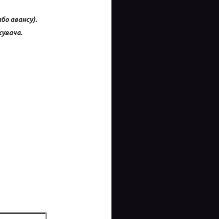
бо авансу).
увача.