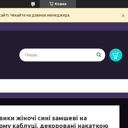
Кошик
сайті. Чекайте на дзвінок менеджера.
ики жіночі сині замшеві на
кому каблуці, декоровані накаткою