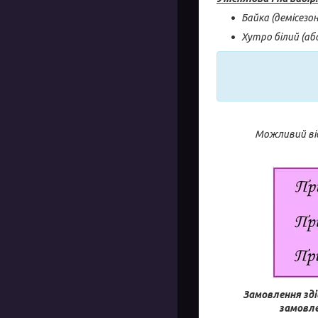
Байка (демісезо
Хутро білий (аб
Можливий від
Замовлення зді
замовле