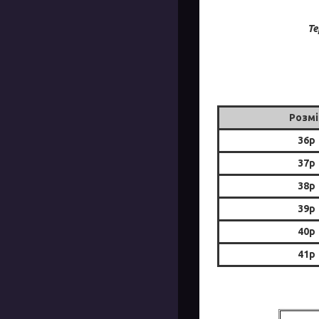
Те
Розмі
36р
37р
38р
39р
40р
41р