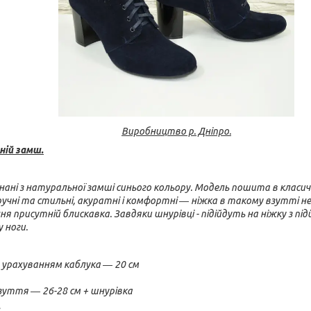
Виробництво р. Дніпро.
ній замш.
онані з натуральної замші синього кольору. Модель пошита в класич
учні та стильні, акуратні і комфортні ― ніжка в такому взутті 
я присутній блискавка. Завдяки шнурівці - підійдуть на ніжку з пі
 ноги.
 урахуванням каблука ― 20 см
зуття ― 26-28 см + шнурівка