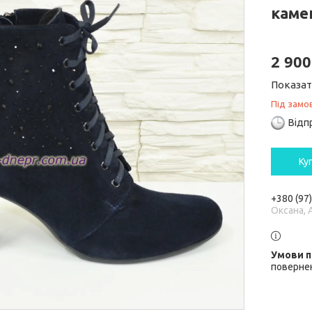
каме
2 900
Показат
Під замо
Відп
Ку
+380 (97
Оксана, 
повернен