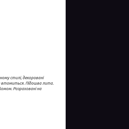
ному стилі, декоровані
не втомиться. Підошва лита.
дйомом. Розраховані на