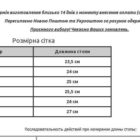
рмін виготовлення близько 14 днів з моменту внесення оплати (а
Пересилаємо Новою Поштою та Укрпоштою за рахунок одерж
Приємного вибору! Чекаємо Ваших замовлень.
Розмірна сітка
р
Довжина стопи
23,5 см
24 см
25 см
25,5 см
26 см
27 см