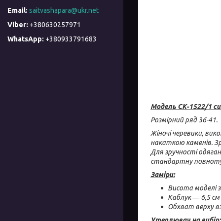
saitvashapara@ukr.net
+380630257971
+380933791683
Модель СК-1522/1 си
Розмірний ряд 36-41.
Жіночі черевики, вик
накаткою каменів. Зр
Для зручності одяганн
стандартну повноту
Заміри:
Висота моделі з
Каблук ― 6,5 см
Обхват верху в
Утеплювач на вибір: