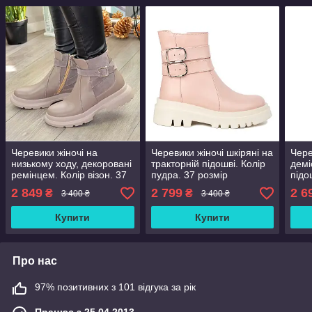
Черевики жіночі на
Черевики жіночі шкіряні на
Чере
низькому ходу, декоровані
тракторній підошві. Колір
демі
ремінцем. Колір візон. 37
пудра. 37 розмір
підо
розмір
2 849
2 799
2 6
₴
₴
3 400 ₴
3 400 ₴
Купити
Купити
Про нас
97% позитивних з 101 відгука за рік