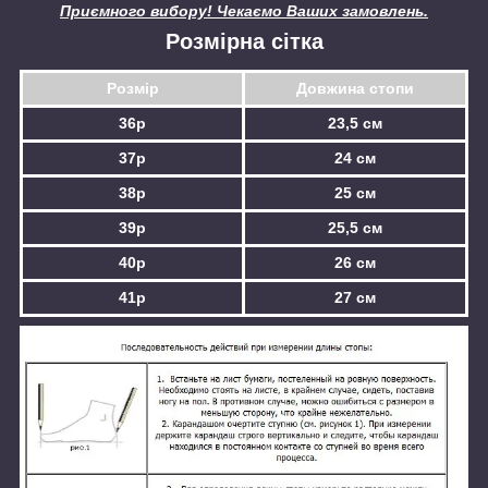
Приємного вибору! Чекаємо Ваших замовлень.
Розмірна сітка
Розмір
Довжина стопи
36р
23,5 см
37р
24 см
38р
25 см
39р
25,5 см
40р
26 см
41р
27 см