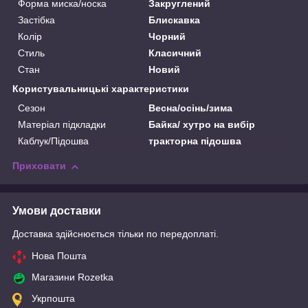
Форма миска/носка
Закруглений
Застібка
Блискавка
Колір
Чорний
Стиль
Класичний
Стан
Новий
Користувальницькі характеристики
Сезон
Весна/осінь/зима
Матеріал підкладки
Байка/ хутро на вибір
Каблук/Підошва
тракторна підошва
Приховати
Умови доставки
Доставка здійснюється тільки по передоплаті.
Нова Пошта
Магазини Rozetka
Укрпошта