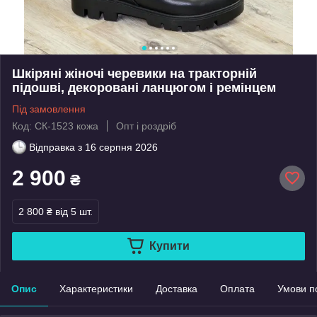
Шкіряні жіночі черевики на тракторній
підошві, декоровані ланцюгом і ремінцем
Під замовлення
Код: СК-1523 кожа
Опт і роздріб
Відправка з
16 серпня 2026
2 900
₴
2 800 ₴
від 5 шт.
Купити
Опис
Характеристики
Доставка
Оплата
Умови п