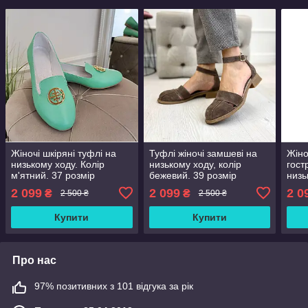
Жіночі шкіряні туфлі на
Туфлі жіночі замшеві на
Жіно
низькому ходу. Колір
низькому ходу, колір
гост
м'ятний. 37 розмір
бежевий. 39 розмір
низь
руди
2 099
2 099
2 0
₴
₴
2 500 ₴
2 500 ₴
Купити
Купити
Про нас
97% позитивних з 101 відгука за рік