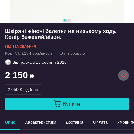
Шкіряні жіночі балетки на низькому ходу.
Колір бежевий/візон.
Під замовлення
Код: СК-1234 беж/визон
Опт і роздріб
Відправка з
18 серпня 2026
2 150
₴
2 050 ₴
від 5 шт.
Купити
Опис
Характеристики
Доставка
Оплата
Умови п