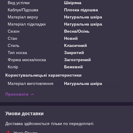
Вид устілки
Шкіряна
Каблук/Підошва
Плоска підошва
Матеріал верху
Натуральна шкіра
Матеріал підкладки
Натуральна шкіра
Сезон
Весна/Осінь
Стан
Новий
Стиль
Класичний
Тип носка
Закритий
Форма миска/носка
Загострений
Колір
Бежевий
Користувальницькі характеристики
Матеріал виготовлення
Натуральна шкіра
Приховати
Умови доставки
Доставка здійснюється тільки по передоплаті.
Нова Пошта