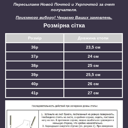
Пересылаем Новой Почтой и Укрпочтой за счет
получателя.
Приємного вибору! Чекаємо Ваших замовлень.
Розмірна сітка
Розмір
Довжина стопи
36р
23,5 см
37р
24 см
38р
25 см
39р
25,5 см
40р
26 см
41р
27 см