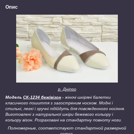
Опис
р. Дніпро
Модель
СК-1234 беж/візон
-
жіночі шкіряні балетки
класичного пошиття з загостреним носком. Модні і
стильні, легкі і зручні підійдуть для повсякденного носіння.
Виготовлені з натуральної шкіри бежевого кольору і
кольору візон. Розраховані на стандартну повноту ноги.
Полномерные, соответствуют стандартной размерной
сетке.