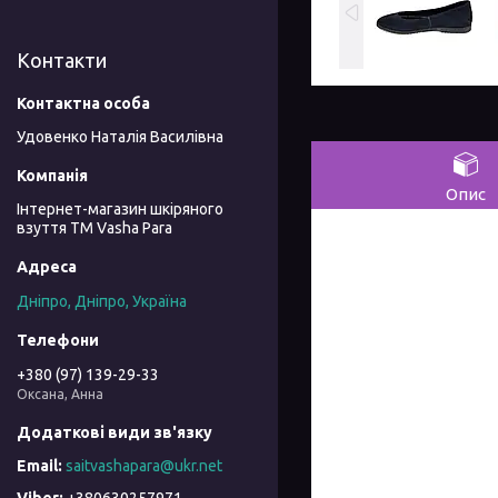
Контакти
Удовенко Наталія Василівна
Опис
Інтернет-магазин шкіряного
взуття ТМ Vasha Para
Дніпро, Дніпро, Україна
+380 (97) 139-29-33
Оксана, Анна
saitvashapara@ukr.net
+380630257971