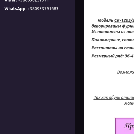
+380933791683
Модель
СК-1205/
декорированы фурн
Изготовлены из нат
Полномерные, соот
Рассчитаны на ста
Размерный ряд: 36-4
Возможе
Так как обувь отши
може