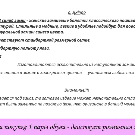
р. Дніпро
2 синий замш
- женские замшевые балетки классического пошива
итурой
.
Стильные и модные, л
егкие и удобные
подойдут для повс
уральной замши синего цвета.
ветствуют стандартной размерной сетке.
ндартную полноту ноги.
1
Изготавливаются исключительно из натуральной замши
н отшив в замше и коже разных цветов ― учитываем любые поже
Внимание!!!!
вается под заказ, то готовое изделие может незначительно отл
т быть заменена на похожую (если нет оригинала в данный момен