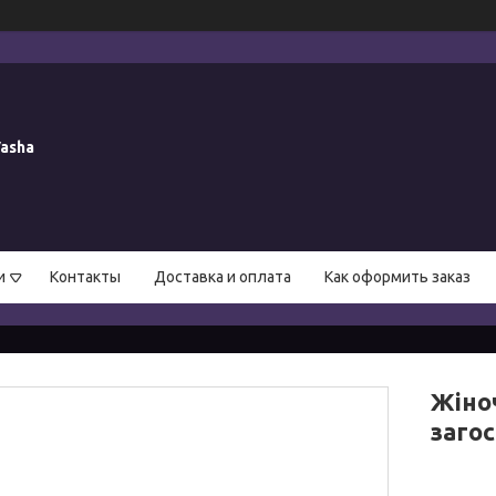
asha
и
Контакты
Доставка и оплата
Как оформить заказ
Жіноч
заго