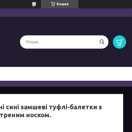
Кошик
і сині замшеві туфлі-балетки з
стреним носком.