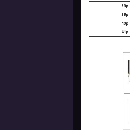
38р
39р
40р
41р