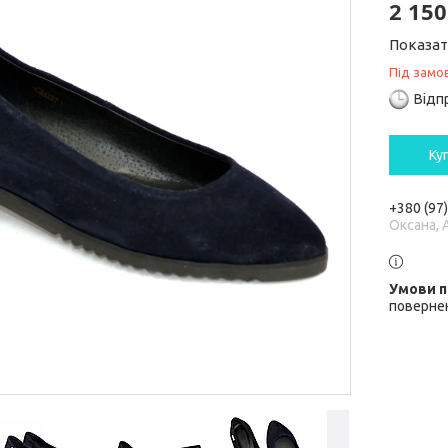
2 150
Показат
Під замо
Відп
Ку
+380 (97
Оксана, 
повернен