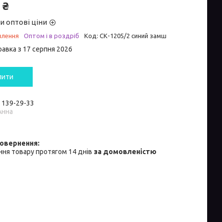
 ₴
и оптові ціни
влення
Оптом і в роздріб
Код:
СК-1205/2 синий замш
равка з 17 серпня 2026
пити
) 139-29-33
Анна
ня товару протягом 14 днів
за домовленістю