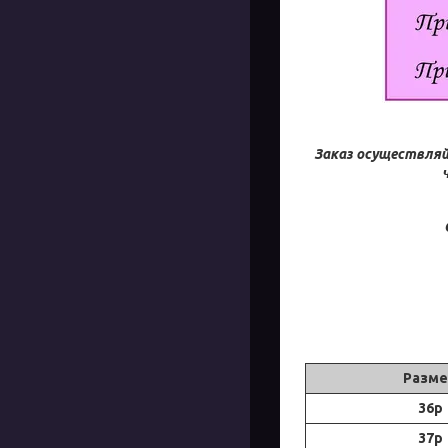
Заказ осуществляй
Разме
36р
37р