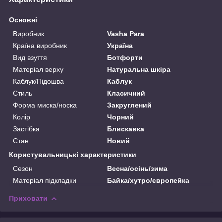
Основні
Виробник
Vasha Para
Країна виробник
Україна
Вид взуття
Ботфорти
Матеріал верху
Натуральна шкіра
Каблук/Підошва
Каблук
Стиль
Класичний
Форма миска/носка
Закруглений
Колір
Чорний
Застібка
Блискавка
Стан
Новий
Користувальницькі характеристики
Сезон
Весна/осінь/зима
Матеріал підкладки
Байка/хутро/європейка
Приховати