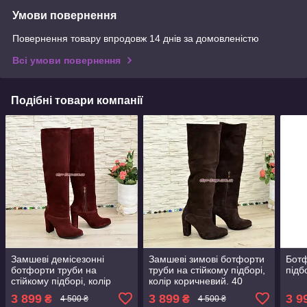
Умови повернення
Повернення товару впродовж 14 днів за домовленістю
Всі умови повернення
Подібні товари компанії
Замшеві демісезонні
Замшеві зимові ботфорти
Ботф
ботфорти труби на
труби на стійкому підборі,
підб
стійкому підборі, колір
колір коричневий. 40
бордовий,38 розмір
розмір
3 899
3 899
3 9
₴
₴
4 500 ₴
4 500 ₴