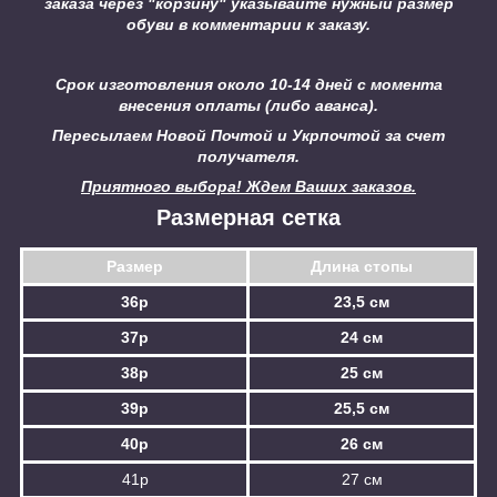
заказа через "корзину" указывайте нужный размер
обуви в комментарии к заказу.
Срок изготовления около 10-14 дней с момента
внесения оплаты (либо аванса).
Пересылаем Новой Почтой и Укрпочтой за счет
получателя.
Приятного выбора! Ждем Ваших заказов.
Размерная сетка
Размер
Длина стопы
36р
23,5 см
37р
24 см
38р
25 см
39р
25,5 см
40р
26 см
41р
27 см