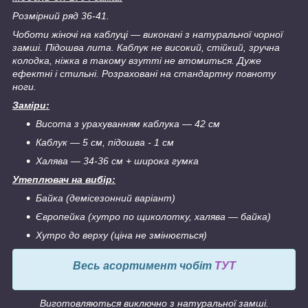
Розмірний ряд 36-41.
Чоботи жіночі на каблуці ― виконані з натуральної чорної
замші. Підошва лита. Каблук не високий, стійкий, зручна
колодка, ніжка в такому взутті не втомиться. Дуже
ефектні і стильні. Розраховані на стандартну повноту
ноги.
Заміри:
Висота з урахуванням каблука ― 42 см
Каблук ― 5 см, підошва - 1 см
Халява ― 3
4-36 см + широка гумка
Утеплювач на вибір:
Байка (демісезонний варіант)
Європейка (хутро по щиколотку, халява ― байка)
Хутро до верху (ціна не змінюється)
Весь асортимент чобіт
ТУТ
Виготовляються виключно з натуральної замші.