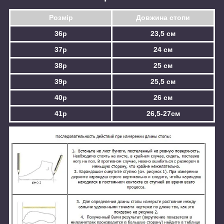
Розмір
Довжина стопи
36р
23,5 см
37р
24 см
38р
25 см
39р
25,5 см
40р
26 см
41р
26,5-27см