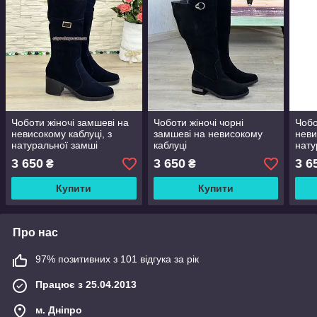
Чоботи жіночі замшеві на
Чоботи жіночі чорні
Чобо
невисокому каблуці, з
замшеві на невисокому
неви
натуральної замші
каблуці
нату
синього кольору
кори
3 650
3 650
3 6
₴
₴
Купити
Купити
Про нас
97% позитивних з 101 відгука за рік
Працює з 25.04.2013
м. Дніпро