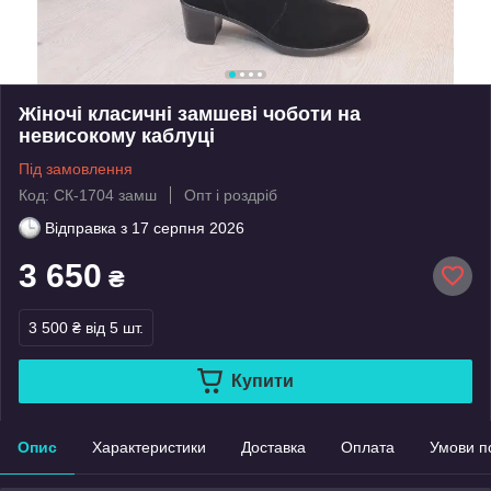
Жіночі класичні замшеві чоботи на
невисокому каблуці
Під замовлення
Код: СК-1704 замш
Опт і роздріб
Відправка з
17 серпня 2026
3 650
₴
3 500 ₴
від 5 шт.
Купити
Опис
Характеристики
Доставка
Оплата
Умови п