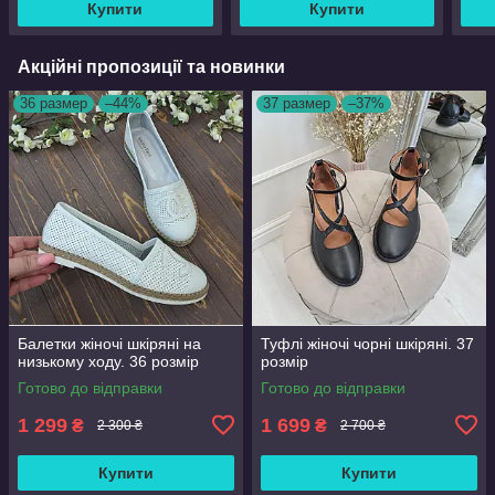
Купити
Купити
Акційні пропозиції та новинки
36 размер
–44%
37 размер
–37%
Балетки жіночі шкіряні на
Туфлі жіночі чорні шкіряні. 37
низькому ходу. 36 розмір
розмір
Готово до відправки
Готово до відправки
1 299
1 699
₴
₴
2 300 ₴
2 700 ₴
Купити
Купити