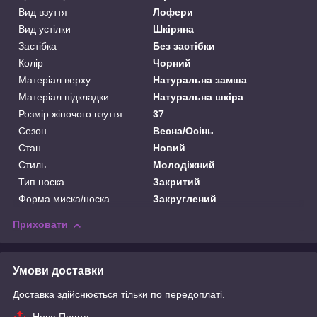
Вид взуття
Лофери
Вид устілки
Шкіряна
Застібка
Без застібки
Колір
Чорний
Матеріал верху
Натуральна замша
Матеріал підкладки
Натуральна шкіра
Розмір жіночого взуття
37
Сезон
Весна/Осінь
Стан
Новий
Стиль
Молодіжний
Тип носка
Закритий
Форма миска/носка
Закруглений
Приховати
Умови доставки
Доставка здійснюється тільки по передоплаті.