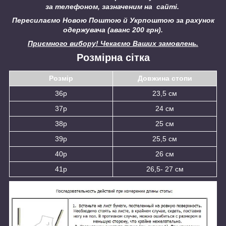
за телефоном, зазначеним на сайті.
Пересилаємо Новою Поштою й Укрпоштою за рахунок
одержувача (аванс 200 грн).
Приємного вибору! Чекаємо Ваших замовлень.
Розмірна сітка
Розмір
Довжина стопи
36р
23,5 см
37р
24 см
38р
25 см
39р
25,5 см
40р
26 см
41р
26,5- 27 см