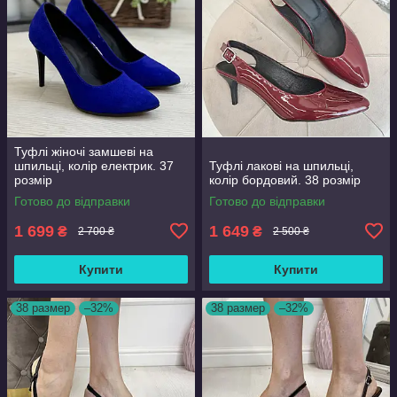
Туфлі жіночі замшеві на
шпильці, колір електрик. 37
Туфлі лакові на шпильці,
розмір
колір бордовий. 38 розмір
Готово до відправки
Готово до відправки
1 699
1 649
₴
₴
2 700 ₴
2 500 ₴
Купити
Купити
38 размер
–32%
38 размер
–32%