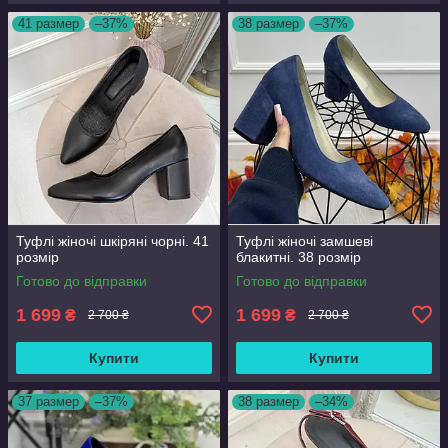
41 размер
–37%
38 размер
–37%
Туфлі жіночі шкіряні чорні. 41
Туфлі жіночі замшеві
розмір
блакитні. 38 розмір
Готово до відправки
Готово до відправки
1 699
1 699
₴
₴
2 700 ₴
2 700 ₴
Купити
Купити
37 размер
–37%
38 размер
–34%