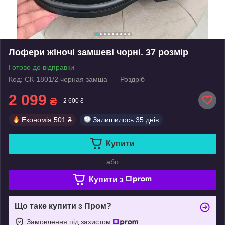
Лофери жіночі замшеві чорні. 37 розмір
Готово до відправки
Код: СК-1801/2 черная замша
Роздріб
2 099
₴
2 600 ₴
Економія
501 ₴
Залишилось
35 днів
Купити
або
Купити з
Що таке купити з Пром?
Замовлення під захистом