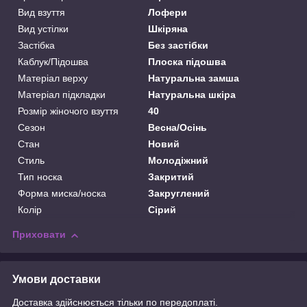
Вид взуття
Лофери
Вид устілки
Шкіряна
Застібка
Без застібки
Каблук/Підошва
Плоска підошва
Матеріал верху
Натуральна замша
Матеріал підкладки
Натуральна шкіра
Розмір жіночого взуття
40
Сезон
Весна/Осінь
Стан
Новий
Стиль
Молодіжний
Тип носка
Закритий
Форма миска/носка
Закруглений
Колір
Сірий
Приховати
Умови доставки
Доставка здійснюється тільки по передоплаті.