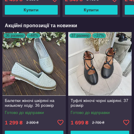
Купити
Купити
Акційні пропозиції та новинки
36 размер
–44%
37 размер
–37%
Балетки жіночі шкіряні на
Туфлі жіночі чорні шкіряні. 37
низькому ходу. 36 розмір
розмір
Готово до відправки
Готово до відправки
1 299
1 699
₴
₴
2 300 ₴
2 700 ₴