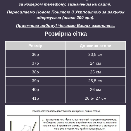
за номером телефону, зазначеним на сайті.
Пересилаємо Новою Поштою й Укрпоштою за рахунок
одержувача (аванс 200 грн).
Приємного вибору! Чекаємо Ваших замовлень.
Розмірна сітка
Розмір
Довжина стопи
36р
23,5 см
37р
24 см
38р
25 см
39р
25,5 см
40р
26 см
41р
26,5- 27 см