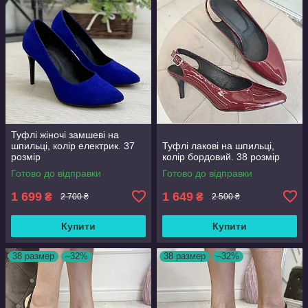
Туфлі жіночі замшеві на
шпильці, колір електрик. 37
Туфлі лакові на шпильці,
розмір
колір бордовий. 38 розмір
Готово до відправки
Готово до відправки
1 699
1 649
₴
₴
2 700 ₴
2 500 ₴
Купити
Купити
38 размер
–32%
38 размер
–32%