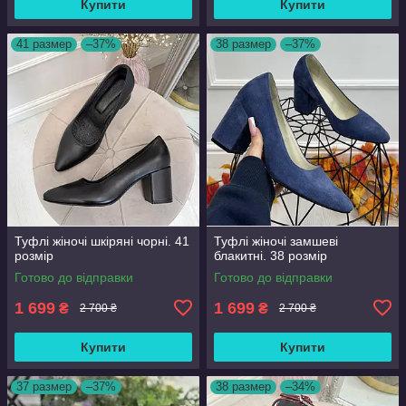
Купити
Купити
41 размер
–37%
38 размер
–37%
Туфлі жіночі шкіряні чорні. 41
Туфлі жіночі замшеві
розмір
блакитні. 38 розмір
Готово до відправки
Готово до відправки
1 699
1 699
₴
₴
2 700 ₴
2 700 ₴
Купити
Купити
37 размер
–37%
38 размер
–34%