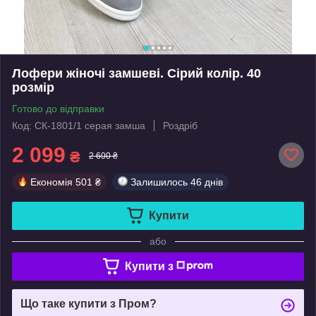
Лофери жіночі замшеві. Сірий колір. 40
розмір
Готово до відправки
Код: СК-1801/1 серая замша
Роздріб
2 099
₴
2 600 ₴
Економія
501 ₴
Залишилось
46 днів
Купити
або
Купити з
Що таке купити з Пром?